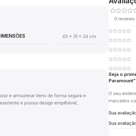
Avaliaç
0 reviews
DIMENSÕES
43 × 31 × 24 cm
Seja o prim
Paramount”
O seu endere
nizar e armazenar itens de forma segura e
marcados 
esistente e possui design empilhável,
Sua avaliaçã
Sua avaliaçã