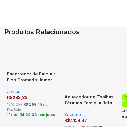
Produtos Relacionados
Escorredor de Embutir
Fixo Cromado Jomer
8732 (770x70x300mm)
Jomer
Aquecedor de Toalhas
R$
283,83
-
Térmico Famiglia Reto
-
10% OFF
R$ 255,45
no
Inox Seccare
Pix/Boleto
Li
Seccare
10x de
R$ 28,38
sem juros
Ba
R$
4.154,47
em