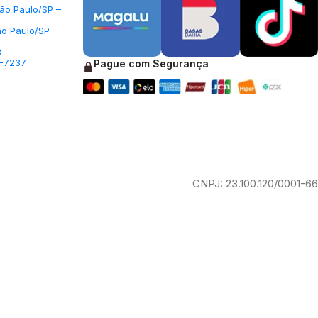
São Paulo/SP –
ão Paulo/SP –
3
5-7237
Pague com Segurança
CNPJ: 23.100.120/0001-66