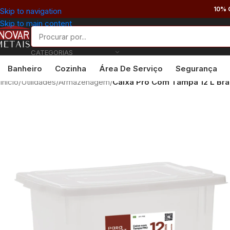
10% 
Skip to navigation
Skip to main content
CATEGORIAS
Banheiro
Cozinha
Área De Serviço
Segurança
Início
/
Utilidades
/
Armazenagem
/
Caixa Pro Com Tampa 12 L Br