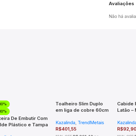
Avaliações
Não há avali
Toalheiro Slim Duplo
Cabide
10%
em liga de cobre 60cm
Latão – 
10%
Cromado – TM 176403
Cromado
xeira De Embutir Com
Kazalinda
,
TrendMetais
Kazalind
Cobre 
lde Plástico e Tampa
R$
401,55
R$
92,9
 Aço Escovado – 5