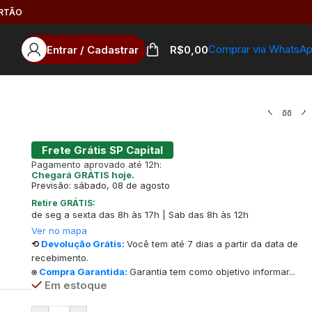
ARTÃO
Comprar via WhatsA
Entrar / Cadastrar
R$
0,00
Frete Grátis SP Capital
Pagamento aprovado até 12h:
Chegará GRÁTIS hoje.
Previsão: sábado, 08 de agosto
Retire GRÁTIS:
de seg a sexta das 8h às 17h | Sab das 8h às 12h
Ver no mapa
⟲
Devolução Grátis:
Você tem até 7 dias a partir da data de
recebimento.
⍟
Compra Garantida:
Garantia tem como objetivo informar...
Em estoque