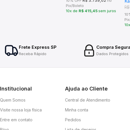
10% OFF
R$ 3.739,02
no
Ka
Li
Pix/Boleto
R$
10x de
R$ 415,45
sem juros
10
Pix
10
Frete Express SP
Compra Segur
Receba Rápido
Dados Protegidos
Institucional
Ajuda ao Cliente
Quem Somos
Central de Atendimento
Visite nossa loja física
Minha conta
Entre em contato
Pedidos
Blog
Lista de desejos