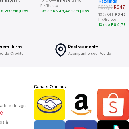
$ 83,61
no
10% OFF
R$ 436,31
no
Kazalinda
Pix/Boleto
R$
47,
R$
53,15
 9,29
sem juros
10x de
R$ 48,48
sem juros
10% OFF
R$ 43,
Pix/Boleto
10x de
R$ 4,78
s
 sem Juros
Rastreamento
ão de Crédito
Acompanhe seu Pedido
Canais Oficiais
dade e design.
te
os à