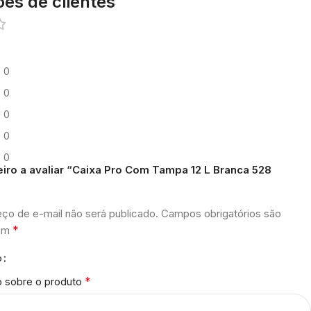
ões de clientes
0
0
0
0
0
eiro a avaliar “Caixa Pro Com Tampa 12 L Branca 528
ço de e-mail não será publicado.
Campos obrigatórios são
*
com
o
*
o sobre o produto