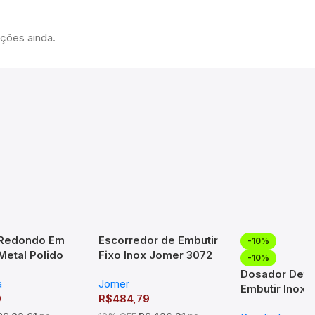
ações ainda.
 Redondo Em
Escorredor de Embutir
-10%
Metal Polido
Fixo Inox Jomer 3072
-10%
 – Liga de
(770x70x300mm)
Dosador Dete
a
Jomer
TM-176602
Embutir Inox 
0
R$
484,79
Kazalinda 50