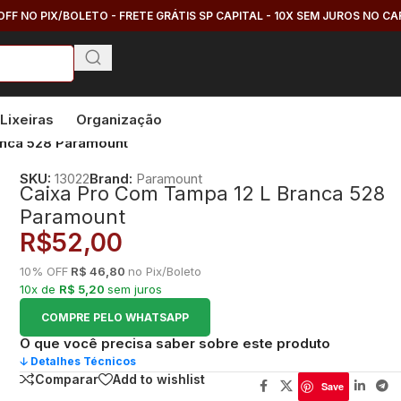
OFF NO PIX/BOLETO - FRETE GRÁTIS SP CAPITAL - 10X SEM JUROS NO C
Lixeiras
Organização
anca 528 Paramount
SKU:
13022
Brand:
Paramount
Caixa Pro Com Tampa 12 L Branca 528
Paramount
R$
52,00
10% OFF
R$ 46,80
no Pix/Boleto
10x de
R$ 5,20
sem juros
COMPRE PELO WHATSAPP
O que você precisa saber sobre este produto
🡣 Detalhes Técnicos
Comparar
Add to wishlist
Save