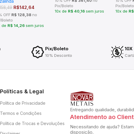
10% OFF
R$ 361,40
no
10% OFF
R
zalinda
tros
Pix/Boleto
Pix/Boleto
R$
142,64
158,49
10x de
R$ 40,16
sem juros
10x de
R$
% OFF
R$ 128,38
no
/Boleto
x de
R$ 14,26
sem juros
a
Pix/Boleto
10X
10% Desconto
Cart
Políticas & Legal
Política de Privacidade
Entregando qualidade, durabili
Termos e Condições
Atendimento ao Clien
Política de Trocas e Devoluções
Necessitando de ajuda? Estam
disposição.
Disclaimer