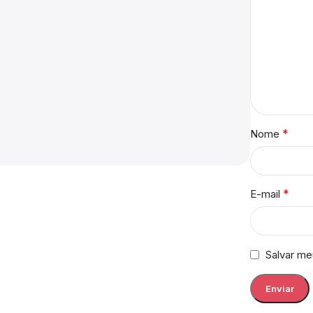
*
Nome
*
E-mail
Salvar me