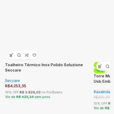
Toalheiro Térmico Inox Polido Soluzione
-10%
Seccare
-10%
Torre Mult
Seccare
Usb Embuti
R$
4.253,35
Kazalinda
10% OFF
R$ 3.828,02
no Pix/Boleto
10x de
R$ 425,34
sem juros
R
R$
250,70
10% OFF
R$ 
10x de
R$ 2