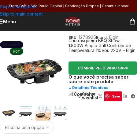
Skip to navigation
Frete Grátis São Paulo Capital | Fabricação Própria | Garantia Inovar
Skip to main content
Menu
Início
/
Utilidades
/
Eletroportáteis
1278925
Elgin
SKU:
Brand:
Churrasqueira BBQ Show –
SOLD OUT
1.800W Amplo Grill Controle de
Temperatura 110Vou 220V – Elgin
HOT
COMPRE PELO WHATSAPP
O que você precisa saber
sobre este produto
🡣 Detalhes Técnicos
Add to
Comparar
Save
wishlist