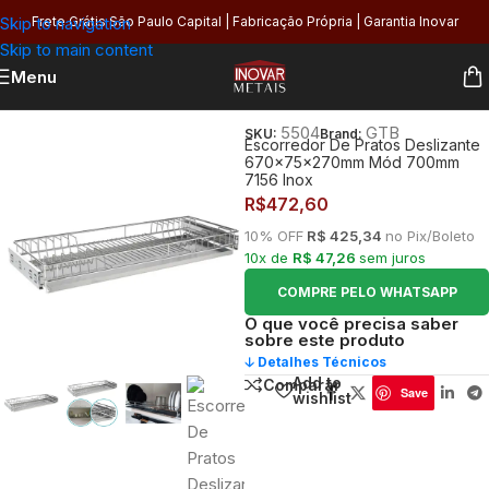
Skip to navigation
Frete Grátis São Paulo Capital | Fabricação Própria | Garantia Inovar
Skip to main content
Menu
Início
/
Cozinha
/
Organização
/
Escorredores
5504
GTB
SKU:
Brand:
Escorredor De Pratos Deslizante
670x75x270mm Mód 700mm
7156 Inox
R$
472,60
10% OFF
R$ 425,34
no Pix/Boleto
10x de
R$ 47,26
sem juros
COMPRE PELO WHATSAPP
O que você precisa saber
sobre este produto
🡣 Detalhes Técnicos
Add to
Comparar
Save
wishlist