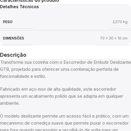
Características do produto
Detalhes Técnicos
PESO
2,570 kg
DIMENSÕES
70 × 30 × 10 cm
Descrição
Transforme sua cozinha com o Escorredor de Embutir Deslizante
GTB, projetado para oferecer uma combinação perfeita de
funcionalidade e estilo.
Fabricado em aço inox de alta qualidade, este escorredor
apresenta um acabamento polido que se adapta em qualquer
ambiente.
O modelo deslizante permite um acesso fácil e prático, com um
mecanismo de corrediça suave que permite puxar o escorredor
para fora quando necessário e recolhê-lo de volta para um