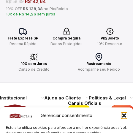
R$
142,64
R$
158,49
10% OFF
R$ 128,38
no Pix/Boleto
10x de
R$ 14,26
sem juros
Frete Express SP
Compra Segura
Pix/Boleto
Receba Rápido
Dados Protegidos
10% Desconto
10X sem Juros
Rastreamento
Cartão de Crédito
Acompanhe seu Pedido
Institucional
Ajuda ao Cliente
Políticas & Legal
Canais Oficiais
Gerenciar consentimento
Entregando qualidade,
durabilidade e design.
Este site utiliza cookies para oferecer a melhor experiência possível.
Ao navegar por ele, você aceita o uso desses cookies.