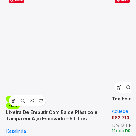
Toalheiro
-10%
-10%
Aquece
Lixeira De Embutir Com Balde Plástico e
R$
2.710,9
Tampa em Aço Escovado – 5 Litros
10% OFF
R$ 
Kazalinda
10x de
R$ 2