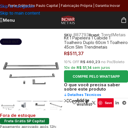
Skip to navigation
Frete Grátis São Paulo Capital | Fabricação Própria | Garantia Inovar
Skip to main content
Menu
Início
/
Banheiro
/
Organização
/
Kits e Acessórios
887793
TrendMetais
SKU:
Brand:
Kit 1 Papeleira 1 Cabide 1
SOLD OUT
Toalheiro Duplo 60cm 1 Toalheiro
45cm Slim Trendmetais
R$
511,37
10% OFF
R$ 460,23
no Pix/Boleto
10x de
R$ 51,14
sem juros
COMPRE PELO WHATSAPP
O que você precisa saber
sobre este produto
🡣 Detalhes Técnicos
Add to
Comparar
Save
wishlist
Fora de estoque
Frete Grátis SP Capital
Pagamento aprovado após 12h: