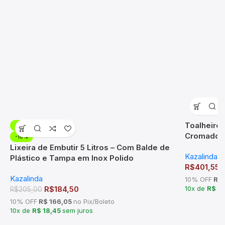
Toalheiro
-10%
Cromado 
-10%
Lixeira de Embutir 5 Litros – Com Balde de
Kazalinda
,
Plástico e Tampa em Inox Polido
R$
401,55
Kazalinda
10% OFF
R$ 
R$
184,50
10x de
R$ 4
R$
205,00
10% OFF
R$ 166,05
no Pix/Boleto
10x de
R$ 18,45
sem juros