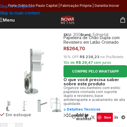
Skip to navigation
Frete Grátis São Paulo Capital | Fabricação Própria | Garantia Inovar
Skip to main content
Menu
Início
/
Banheiro
/
Higiene
/
Papeleiras
300
Edmetal
SKU:
Brand:
Papeleira de Chão Dupla com
Revisteiro em Latão Cromado
R$
264,70
10% OFF
R$ 238,23
no Pix/Boleto
10x de
R$ 26,47
sem juros
COMPRE PELO WHATSAPP
O que você precisa saber
sobre este produto
Organize seu banheiro com estilo:
papeleira cromada com suporte
duplo e revisteiro, base
antiderrapante e acabamento de alta
qualidade.
🡣 Detalhes Técnicos
Em estoque
Add to
Comparar
Save
wishlist