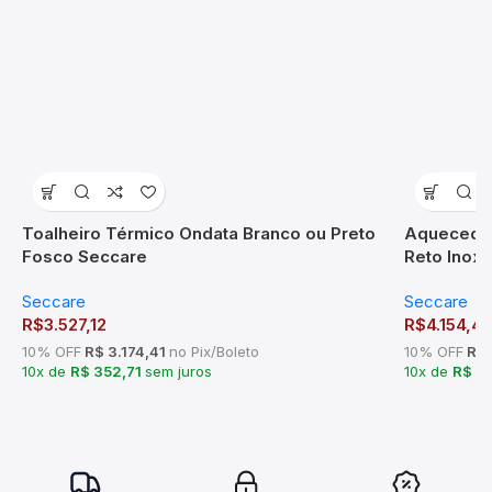
Toalheiro Térmico Ondata Branco ou Preto
Aquecedor
Fosco Seccare
Reto Inox
Seccare
Seccare
R$
3.527,12
R$
4.154,4
10% OFF
R$ 3.174,41
no Pix/Boleto
10% OFF
R$ 
10x de
R$ 352,71
sem juros
10x de
R$ 4