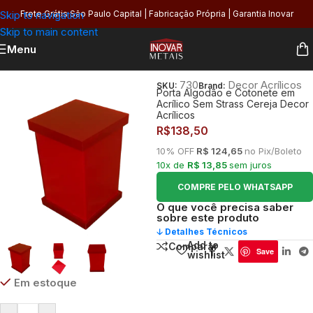
Skip to navigation
Frete Grátis São Paulo Capital | Fabricação Própria | Garantia Inovar
Skip to main content
Menu
Início
/
Banheiro
730
Decor Acrílicos
SKU:
Brand:
Porta Algodão e Cotonete em
Acrílico Sem Strass Cereja Decor
Acrílicos
R$
138,50
10% OFF
R$ 124,65
no Pix/Boleto
10x de
R$ 13,85
sem juros
COMPRE PELO WHATSAPP
O que você precisa saber
sobre este produto
🡣 Detalhes Técnicos
Add to
Comparar
Save
wishlist
Em estoque