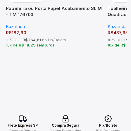
Papeleira ou Porta Papel Acabamento SLIM
Toalheiro
– TM 176703
Quadrado 
Kazalinda
Kazalinda
R$
182,90
R$
437,95
10% OFF
R$ 164,61
no Pix/Boleto
10% OFF
R$ 
10x de
R$ 18,29
sem juros
10x de
R$ 4
Frete Express SP
Compra Segura
Pix/Boleto
Receba Rápido
Dados Protegidos
10% Desconto