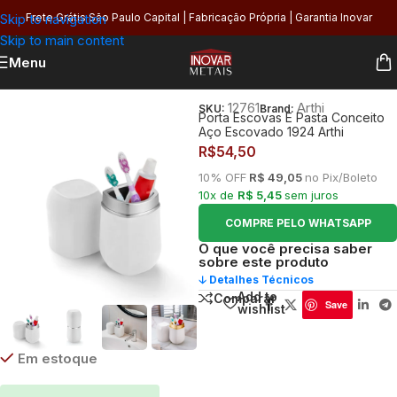
Skip to navigation
Frete Grátis São Paulo Capital | Fabricação Própria | Garantia Inovar
Skip to main content
Menu
Início
/
Banheiro
/
Organização
/
Kits e Acessórios
12761
Arthi
SKU:
Brand:
Porta Escovas E Pasta Conceito
Aço Escovado 1924 Arthi
R$
54,50
10% OFF
R$ 49,05
no Pix/Boleto
10x de
R$ 5,45
sem juros
COMPRE PELO WHATSAPP
O que você precisa saber
sobre este produto
🡣 Detalhes Técnicos
Add to
Comparar
Save
wishlist
Em estoque