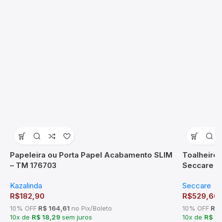
Papeleira ou Porta Papel Acabamento SLIM
Toalheiro 
– TM 176703
Seccare
Kazalinda
Seccare
R$
182,90
R$
529,66
10% OFF
R$ 164,61
no Pix/Boleto
10% OFF
R$ 
10x de
R$ 18,29
sem juros
10x de
R$ 5