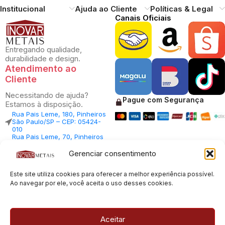
Institucional
Ajuda ao Cliente
Políticas & Legal
Canais Oficiais
Entregando qualidade,
durabilidade e design.
Atendimento ao
Cliente
Necessitando de ajuda?
Pague com Segurança
Estamos à disposição.
Rua Pais Leme, 180, Pinheiros
São Paulo/SP – CEP: 05424-
010
Rua Pais Leme, 70, Pinheiros
São Paulo/SP – CEP: 05424-
010
Gerenciar consentimento
Central Vendas: (11) 98812-
5033
Este site utiliza cookies para oferecer a melhor experiência possível.
Central Atendimento: (11)
94535-7237
Ao navegar por ele, você aceita o uso desses cookies.
SAC:
sac@inovarmetais.com.br
Aceitar