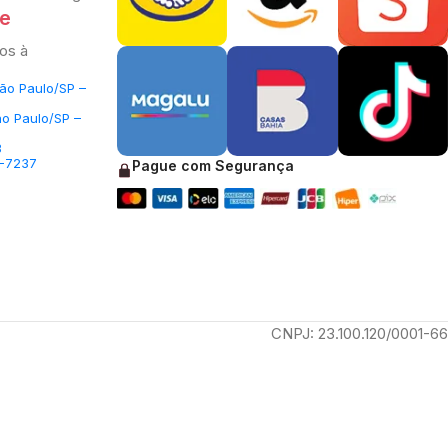
te
os à
São Paulo/SP –
ão Paulo/SP –
3
5-7237
Pague com Segurança
CNPJ: 23.100.120/0001-66