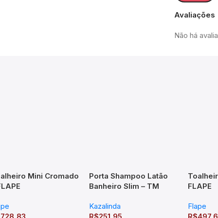
Avaliações
Não há avali
alheiro Mini Cromado
Porta Shampoo Latão
Toalheir
FLAPE
Banheiro Slim – TM
FLAPE
176503
ape
Kazalinda
Flape
$
728,83
R$
251,95
R$
497,