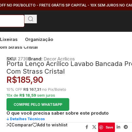
OFF NO PIX/BOLETO - FRETE GRÁTIS SP CAPITAL - 10X SEM JUROS NO C
Lixeiras
Organização
om Strass Cristal
SKU:
2739
Brand:
Decor Acrílicos
Porta Lenço Acrílico Lavabo Bancada Pr
Com Strass Cristal
R$
185,90
10% OFF
R$ 167,31
no Pix/Boleto
10x de
R$ 18,59
sem juros
COMPRE PELO WHATSAPP
O que você precisa saber sobre este produto
🡣 Detalhes Técnicos
Comparar
Add to wishlist
Save