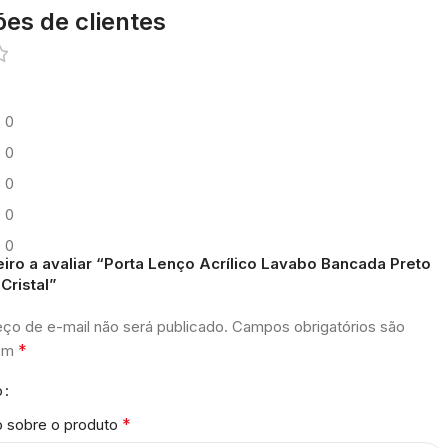
ões de clientes
0
0
0
0
0
eiro a avaliar “Porta Lenço Acrílico Lavabo Bancada Preto
Cristal”
ço de e-mail não será publicado.
Campos obrigatórios são
*
com
o
*
o sobre o produto