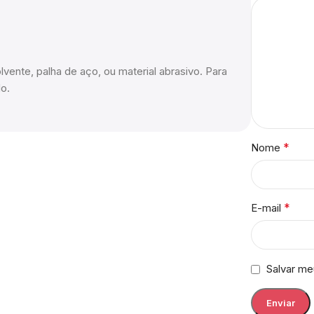
lvente, palha de aço, ou material abrasivo. Para
o.
*
Nome
*
E-mail
Salvar me