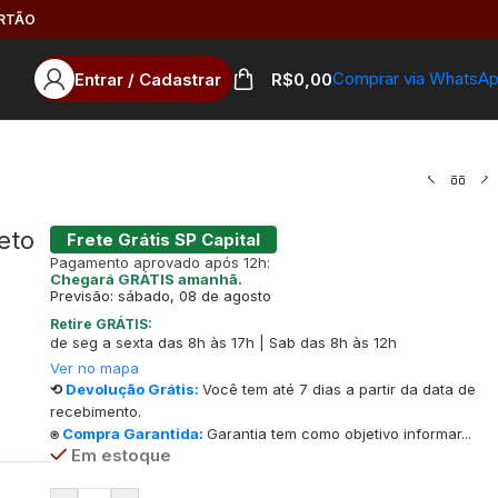
ARTÃO
Comprar via WhatsA
Entrar / Cadastrar
R$
0,00
eto
Frete Grátis SP Capital
Pagamento aprovado após 12h:
Chegará GRÁTIS amanhã.
Previsão: sábado, 08 de agosto
Retire GRÁTIS:
de seg a sexta das 8h às 17h | Sab das 8h às 12h
Ver no mapa
⟲
Devolução Grátis:
Você tem até 7 dias a partir da data de
recebimento.
⍟
Compra Garantida:
Garantia tem como objetivo informar...
Em estoque