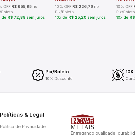
% OFF
R$ 655,95
no
10% OFF
R$ 226,76
no
10% OFF
R
/Boleto
Pix/Boleto
Pix/Boleto
x de
R$ 72,88
sem juros
10x de
R$ 25,20
sem juros
10x de
R$
a
Pix/Boleto
10X
10% Desconto
Cart
Políticas & Legal
Política de Privacidade
Entregando qualidade, durabili