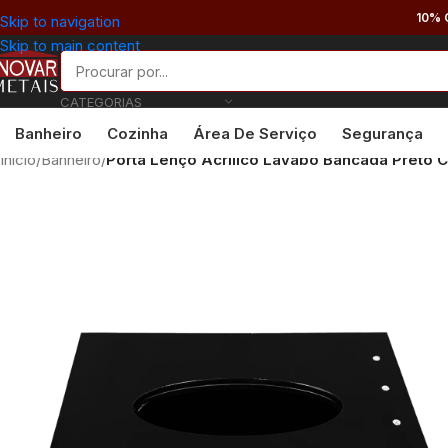
10% 
Skip to navigation
Skip to main content
CATEGORIAS
Banheiro
Cozinha
Área De Serviço
Segurança
Início
/
Banheiro
/
Porta Lenço Acrílico Lavabo Bancada Preto C