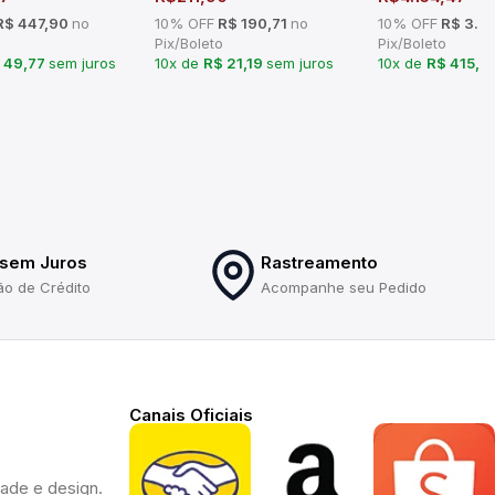
$ 447,90
no
10% OFF
R$ 190,71
no
10% OFF
R$ 3.7
Pix/Boleto
Pix/Boleto
 49,77
sem juros
10x de
R$ 21,19
sem juros
10x de
R$ 415,4
 sem Juros
Rastreamento
ão de Crédito
Acompanhe seu Pedido
Canais Oficiais
dade e design.