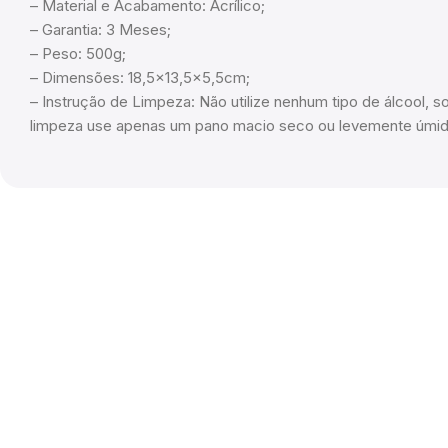
– Material e Acabamento: Acrílico;
– Garantia: 3 Meses;
– Peso: 500g;
– Dimensões: 18,5×13,5×5,5cm;
– Instrução de Limpeza: Não utilize nenhum tipo de álcool, so
limpeza use apenas um pano macio seco ou levemente úmid