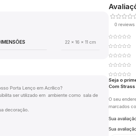
Avaliaç
0 reviews
DIMENSÕES
22 × 16 × 11 cm
Seja o prim
Com Strass 
nosso Porta Lenço em Acrílico?
ssibilita ser utilizado em ambiente como sala de
O seu endere
marcados 
ua decoração.
Sua avaliaçã
Sua avaliaçã