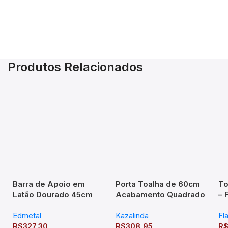
Produtos Relacionados
Barra de Apoio em
Porta Toalha de 60cm
To
Latão Dourado 45cm
Acabamento Quadrado
– 
em Latão – TM176301
Edmetal
Kazalinda
Fl
R$
327,30
R$
308,95
R