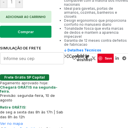
compativel com a maioria dos moveis
-
+
nacionais
Ideal para gavetas, portas de
armarios, cozinhas, banheiros e
closets
ADICIONAR AO CARRINHO
Design ergonomico que proporciona
conforto no manuseio diario
Tonalidade fosca que evita marcas
Comprar
de dedos e mantem a aparencia
impecavel
Garantia de 12 meses contra defeitos
de fabricacao
SIMULAÇÃO DE FRETE
🡣 Detalhes Técnicos
Add to
Comparar
Save
wishlist
Frete Grátis SP Capital
Pagamento aprovado hoje:
Chegará GRÁTIS na segunda-
feira.
Previsão: segunda-feira, 10 de
agosto
Retire GRÁTIS:
de seg a sexta das 8h às 17h | Sab
das 8h às 12h
Ver no mapa