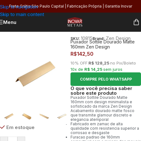
Skip to navigation
Frete Grátis São Paulo Capital | Fabricação Própria | Garantia Inovar
Skip to main content
Menu
Início
/
Utilidades
/
Puxadores
10815
Zen Design
SKU:
Brand:
Puxador Sottile Dourado Matte
160mm Zen Design
R$
142,50
10% OFF
R$ 128,25
no Pix/Boleto
10x de
R$ 14,25
sem juros
COMPRE PELO WHATSAPP
O que você precisa saber
sobre este produto
Puxador Sottile Dourado Matte
160mm com design minimalista e
sofisticado da marca Zen Design
Acabamento dourado matte fosco
que transmite glamour discreto e
elegancia atemporal
Fabricado em zamac de alta
Em estoque
qualidade com resistencia superior a
corrosao e desgaste
Furacao padrao de 160mm