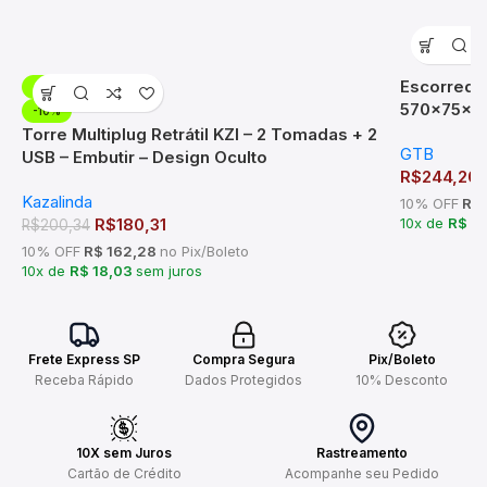
Escorredor
-10%
570x75x2
-10%
Torre Multiplug Retrátil KZI – 2 Tomadas + 2
GTB
USB – Embutir – Design Oculto
R$
244,20
Kazalinda
10% OFF
R$ 
R$
180,31
10x de
R$ 2
R$
200,34
10% OFF
R$ 162,28
no Pix/Boleto
10x de
R$ 18,03
sem juros
Frete Express SP
Compra Segura
Pix/Boleto
Receba Rápido
Dados Protegidos
10% Desconto
10X sem Juros
Rastreamento
Cartão de Crédito
Acompanhe seu Pedido