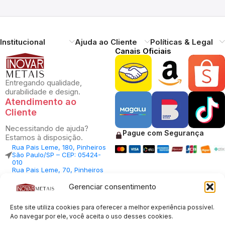
Institucional
Ajuda ao Cliente
Políticas & Legal
Canais Oficiais
Entregando qualidade,
durabilidade e design.
Atendimento ao
Cliente
Necessitando de ajuda?
Pague com Segurança
Estamos à disposição.
Rua Pais Leme, 180, Pinheiros
São Paulo/SP – CEP: 05424-
010
Rua Pais Leme, 70, Pinheiros
São Paulo/SP – CEP: 05424-
010
Gerenciar consentimento
Central Vendas: (11) 98812-
5033
Este site utiliza cookies para oferecer a melhor experiência possível.
Central Atendimento: (11)
94535-7237
Ao navegar por ele, você aceita o uso desses cookies.
SAC: