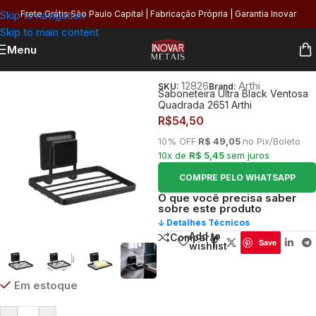
Skip to navigation
Frete Grátis São Paulo Capital | Fabricação Própria | Garantia Inovar
Skip to main content
Menu
Início
/
Banheiro
12826
Arthi
SKU:
Brand:
Saboneteira Ultra Black Ventosa
Quadrada 2651 Arthi
R$
54,50
10% OFF
R$ 49,05
no Pix/Boleto
10x de
R$ 5,45
sem juros
COMPRE PELO WHATSAPP
O que você precisa saber
sobre este produto
🡣 Detalhes Técnicos
Add to
Comparar
Save
wishlist
Em estoque