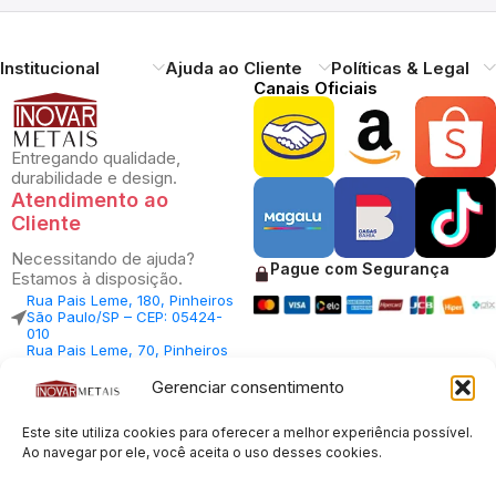
Institucional
Ajuda ao Cliente
Políticas & Legal
Canais Oficiais
Entregando qualidade,
durabilidade e design.
Atendimento ao
Cliente
Necessitando de ajuda?
Pague com Segurança
Estamos à disposição.
Rua Pais Leme, 180, Pinheiros
São Paulo/SP – CEP: 05424-
010
Rua Pais Leme, 70, Pinheiros
São Paulo/SP – CEP: 05424-
010
Gerenciar consentimento
Central Vendas: (11) 98812-
5033
Este site utiliza cookies para oferecer a melhor experiência possível.
Central Atendimento: (11)
94535-7237
Ao navegar por ele, você aceita o uso desses cookies.
SAC:
sac@inovarmetais.com.br