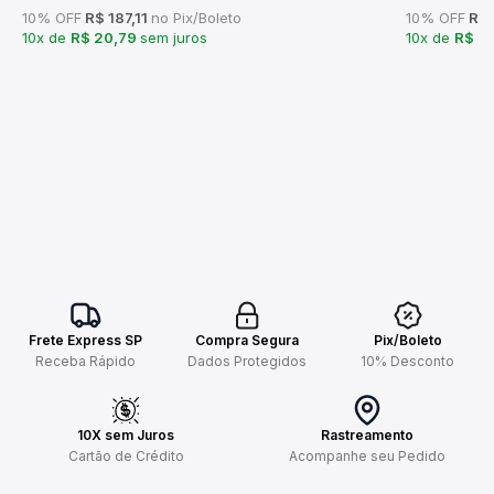
10% OFF
R$ 187,11
no Pix/Boleto
10% OFF
R$ 
10x de
R$ 20,79
sem juros
10x de
R$ 2
Frete Express SP
Compra Segura
Pix/Boleto
Receba Rápido
Dados Protegidos
10% Desconto
10X sem Juros
Rastreamento
Cartão de Crédito
Acompanhe seu Pedido