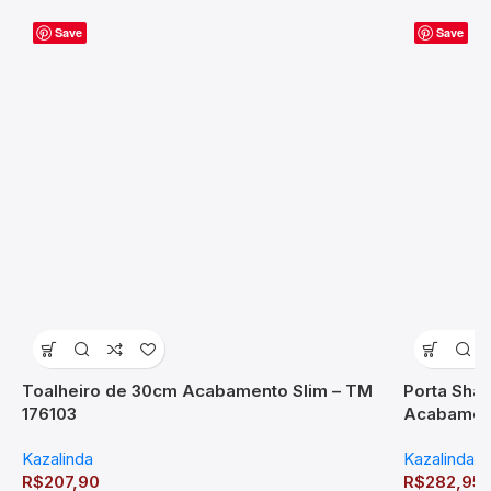
Save
Save
Toalheiro de 30cm Acabamento Slim – TM
Porta Sha
176103
Acabamen
Kazalinda
Kazalinda
R$
207,90
R$
282,95