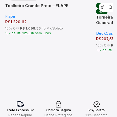
Toalheiro Grande Preto – FLAPE
HOT
HOT
Flape
Torneira 
R$
1.220,62
Quadrada 
10% OFF
R$ 1.098,56
no Pix/Boleto
10x de
R$ 122,06
sem juros
DeckCasa
R$
207,55
10% OFF
R$ 
10x de
R$ 2
Frete Express SP
Compra Segura
Pix/Boleto
Receba Rápido
Dados Protegidos
10% Desconto