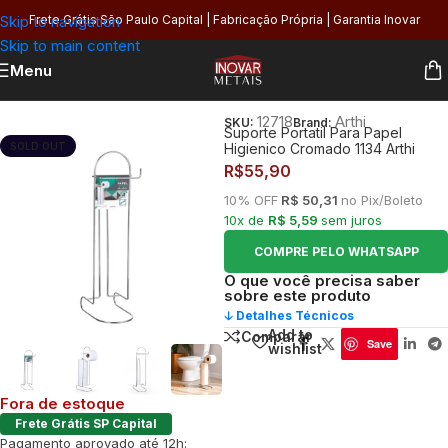
Skip to navigation
Frete Grátis São Paulo Capital | Fabricação Própria | Garantia Inovar
Skip to main content
Menu
Início
/
Banheiro
/
Higiene
/
Papeleiras
12718
Arthi
SKU:
Brand:
Suporte Portatil Para Papel
SOLD OUT
Higienico Cromado 1134 Arthi
R$
55,90
10% OFF
R$ 50,31
no Pix/Boleto
10x de
R$ 5,59
sem juros
COMPRE PELO WHATSAPP
O que você precisa saber
sobre este produto
🡣 Detalhes Técnicos
Add to
Comparar
Save
wishlist
Fora de estoque
Frete Grátis SP Capital
Pagamento aprovado até 12h: