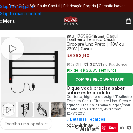
Skip to navigation
Frete Grátis São Paulo Capital | Fabricação Própria | Garantia Inovar
Skip to main content
Menu
Início
/
Banheiro
/
Toalheiros
/
Térmico
1765964
Casuli
SKU:
Brand:
Toalheiro Termico Casuli
Circolare Uno Preto | 110V ou
220V | Casuli
R$
363,90
10% OFF
R$ 327,51
no Pix/Boleto
10x de
R$ 36,39
sem juros
COMPRE PELO WHATSAPP
O que você precisa saber
sobre este produto
Conforto, higiene e design! Toalheiro
Térmico Casuli Circolare Uno. Seca e
aquece 1 toalha, elimina fungos/mau
cheiro. Aço Carbono, 45°C máx.
127V/220V.
🡣 Detalhes Técnicos
Add to
Comparar
Save
wishlist