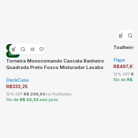
Toalheiro 
HOT
HOT
Flape
Torneira Monocomando Cascata Banheiro
R$
497,67
Quadrada Preto Fosco Misturador Lavabo
Bica Baixa
10% OFF
R$ 
DeckCasa
10x de
R$ 4
R$
333,25
10% OFF
R$ 299,93
no Pix/Boleto
10x de
R$ 33,33
sem juros