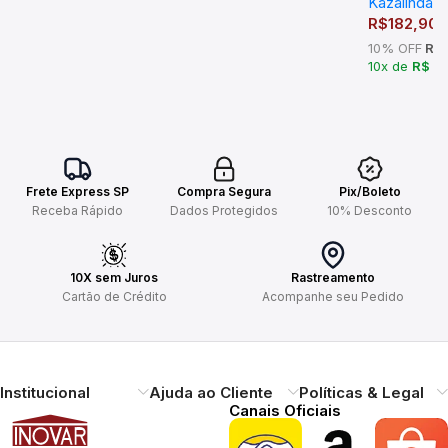
Kazalinda
R$
182,90
10% OFF
R$ 
10x de
R$ 1
Frete Express SP
Compra Segura
Pix/Boleto
Receba Rápido
Dados Protegidos
10% Desconto
10X sem Juros
Rastreamento
Cartão de Crédito
Acompanhe seu Pedido
Institucional
Ajuda ao Cliente
Políticas & Legal
Canais Oficiais