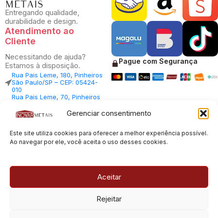
Entregando qualidade,
durabilidade e design.
Atendimento ao
Cliente
Necessitando de ajuda?
Pague com Segurança
Estamos à disposição.
Rua Pais Leme, 180, Pinheiros
São Paulo/SP – CEP: 05424-
010
Rua Pais Leme, 70, Pinheiros
São Paulo/SP – CEP: 05424-
010
Gerenciar consentimento
Central Vendas: (11) 98812-
5033
Este site utiliza cookies para oferecer a melhor experiência possível.
Central Atendimento: (11)
94535-7237
Ao navegar por ele, você aceita o uso desses cookies.
SAC:
sac@inovarmetais.com.br
Aceitar
© 2013 - 2026 |
Inovar Metais
| Todos os direitos reservados.
Rejeitar
Desenvolvido por
Experts Digitais