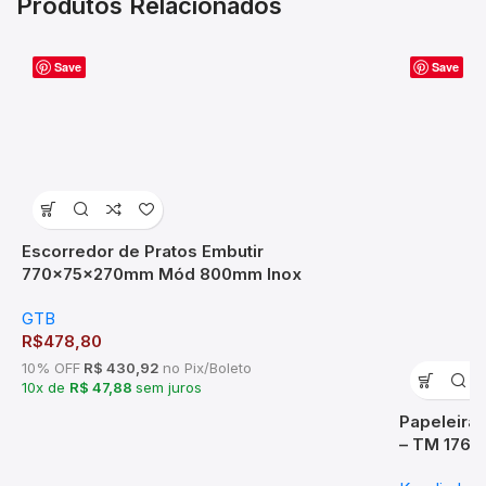
Produtos Relacionados
Save
Save
Escorredor de Pratos Embutir
770x75x270mm Mód 800mm Inox
GTB
R$
478,80
10% OFF
R$ 430,92
no Pix/Boleto
10x de
R$ 47,88
sem juros
Papeleira
– TM 1767