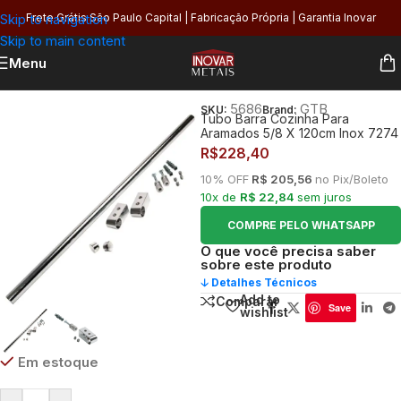
Skip to navigation
Frete Grátis São Paulo Capital | Fabricação Própria | Garantia Inovar
Skip to main content
Menu
Início
/
Aramados
/
para Cozinha
5686
GTB
SKU:
Brand:
Tubo Barra Cozinha Para
Aramados 5/8 X 120cm Inox 7274
R$
228,40
10% OFF
R$ 205,56
no Pix/Boleto
10x de
R$ 22,84
sem juros
COMPRE PELO WHATSAPP
O que você precisa saber
sobre este produto
🡣 Detalhes Técnicos
Add to
Comparar
Save
wishlist
Em estoque