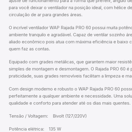
ajuste de funcionamento para a forma que preferir, ângulo de
para você deixar o ventilador na posição ideal, com hélice d
circulação de ar para grandes áreas.
O incrível ventilador WAP Rajada PRO 60 possui muita potênc
ambiente tranquilo e agradável. Capaz de ventilar sozinho á
aliado econômico pois atua com máxima eficiência e baixo 
quem faz as contas.
Equipado com grades metálicas, que garantem maior resistênc
simples de montagem e desmontagem. O Rajada PRO 60 é p
praticidade, suas grades removíveis facilitam a limpeza e m
Com design moderno e robusto o WAP Rajada PRO 60 possu
perfeitamente a qualquer ambiente e necessidade. Uma solu
qualidade e conforto para atender até os dias mais quentes.
Tensão / Voltagem: Bivolt (127/220V)
Potência elétrica: 135 W