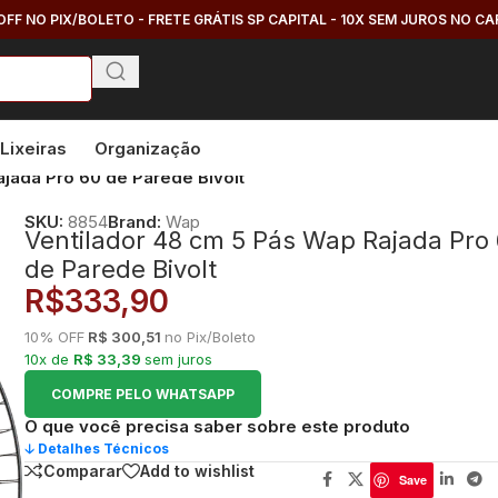
OFF NO PIX/BOLETO - FRETE GRÁTIS SP CAPITAL - 10X SEM JUROS NO C
Lixeiras
Organização
jada Pro 60 de Parede Bivolt
SKU:
8854
Brand:
Wap
Ventilador 48 cm 5 Pás Wap Rajada Pro
de Parede Bivolt
R$
333,90
10% OFF
R$ 300,51
no Pix/Boleto
10x de
R$ 33,39
sem juros
COMPRE PELO WHATSAPP
O que você precisa saber sobre este produto
🡣 Detalhes Técnicos
Comparar
Add to wishlist
Save