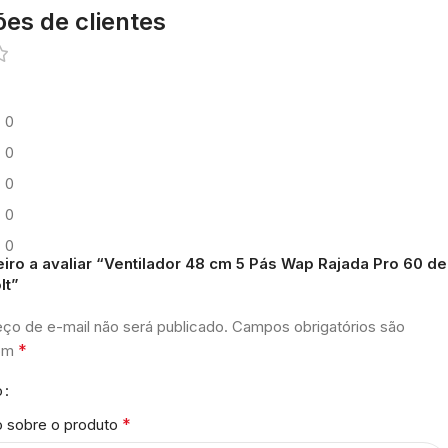
ões de clientes
0
0
0
0
0
eiro a avaliar “Ventilador 48 cm 5 Pás Wap Rajada Pro 60 de
lt”
ço de e-mail não será publicado.
Campos obrigatórios são
*
com
o
*
o sobre o produto