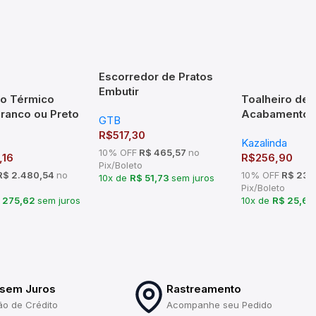
Escorredor de Pratos
Embutir
ro Térmico
Toalheiro de
970x75x270mm Mód
Branco ou Preto
Acabamento 
GTB
1000mm Inox
eccare
em Latão – T
R$
517,30
Kazalinda
10% OFF
R$ 465,57
no
,16
R$
256,90
Pix/Boleto
$ 2.480,54
no
10% OFF
R$ 231
10x de
R$ 51,73
sem juros
Pix/Boleto
 275,62
sem juros
10x de
R$ 25,6
 sem Juros
Rastreamento
ão de Crédito
Acompanhe seu Pedido