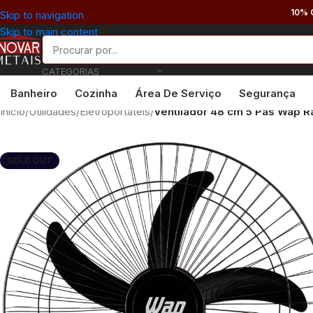
10% 
Skip to navigation
Skip to main content
CATEGORIAS
Banheiro
Cozinha
Área De Serviço
Segurança
Início
/
Utilidades
/
Eletroportáteis
/
Ventilador 48 cm 5 Pás Wap Ra
SOLD OUT