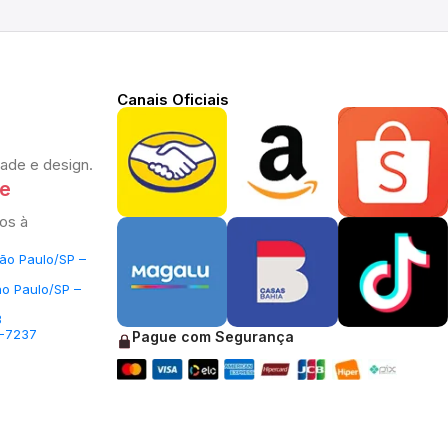
Canais Oficiais
dade e design.
te
os à
São Paulo/SP –
ão Paulo/SP –
3
5-7237
Pague com Segurança