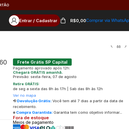
ARTÃO
Comprar via WhatsA
Entrar / Cadastrar
R$
0,00
 60
Frete Grátis SP Capital
Pagamento aprovado após 12h:
Chegará GRÁTIS amanhã.
Previsão: sexta-feira, 07 de agosto
Retire GRÁTIS:
de seg a sexta das 8h às 17h | Sab das 8h às 12h
Ver no mapa
⟲
Devolução Grátis:
Você tem até 7 dias a partir da data de
recebimento.
⍟
Compra Garantida:
Garantia tem como objetivo informar...
Fora de estoque
Meios de pagamento