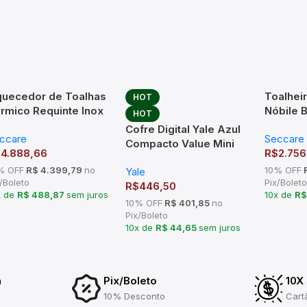
uecedor de Toalhas
Toalhei
HOT
rmico Requinte Inox
Nóbile 
HOT
ccare
Fosco S
Cofre Digital Yale Azul
ccare
Seccare
Compacto Value Mini
$
4.888,66
R$
2.756
Blue para Apartamento
% OFF
R$ 4.399,79
no
10% OFF
R
Yale
e Escritório
/Boleto
Pix/Boleto
R$
446,50
x de
R$ 488,87
sem juros
10x de
R$
10% OFF
R$ 401,85
no
Pix/Boleto
10x de
R$ 44,65
sem juros
a
Pix/Boleto
10X
10% Desconto
Cart