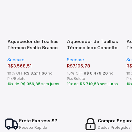
Aquecedor de Toalhas
Aquecedor de Toalhas
Aq
Térmico Esatto Branco
Térmico Inox Concetto
Té
ou Preto Seccare
Seccare
Se
Seccare
Seccare
Se
R$
3.568,51
R$
7.195,78
R
10% OFF
R$ 3.211,66
no
10% OFF
R$ 6.476,20
no
10
Pix/Boleto
Pix/Boleto
Pix
10x de
R$ 356,85
sem juros
10x de
R$ 719,58
sem juros
10
Frete Express SP
Compra Segur
Receba Rápido
Dados Protegidos