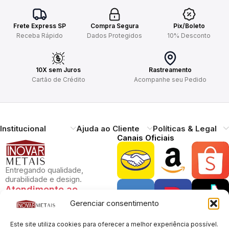
Frete Express SP
Compra Segura
Pix/Boleto
Receba Rápido
Dados Protegidos
10% Desconto
10X sem Juros
Rastreamento
Cartão de Crédito
Acompanhe seu Pedido
Institucional
Ajuda ao Cliente
Políticas & Legal
Canais Oficiais
Entregando qualidade,
durabilidade e design.
Atendimento ao
Cliente
Gerenciar consentimento
Necessitando de ajuda?
Pague com Segurança
Este site utiliza cookies para oferecer a melhor experiência possível.
Estamos à disposição.