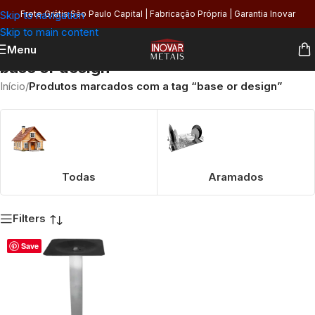
Skip to navigation
Frete Grátis São Paulo Capital | Fabricação Própria | Garantia Inovar
Skip to main content
Menu
base or design
Início
/
Produtos marcados com a tag “base or design”
Todas
Aramados
Filters
Save