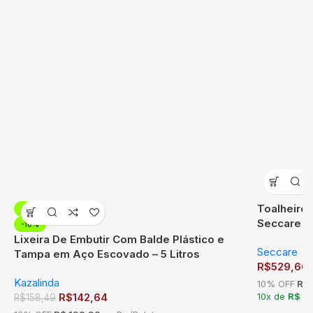
Toalheiro 
-10%
Seccare
-10%
Lixeira De Embutir Com Balde Plástico e
Seccare
Tampa em Aço Escovado – 5 Litros
R$
529,66
Kazalinda
10% OFF
R$ 
R$
142,64
10x de
R$ 5
R$
158,49