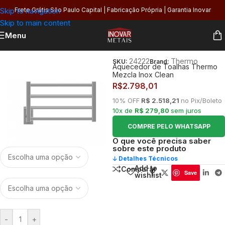
Skip to navigation
Frete Grátis São Paulo Capital | Fabricação Própria | Garantia Inovar
Skip to main content
Menu
Início
/
Banheiro
/
Toalheiros
/
Térmico
24222
Thermo
SKU:
Brand:
Aquecedor de Toalhas Thermo
Mezcla Inox Clean
R$
2.798,01
10% OFF
R$ 2.518,21
no Pix/Boleto
10x de
R$ 279,80
sem juros
COMPRE PELO WHATSAPP
O que você precisa saber
sobre este produto
🡣 Detalhes Técnicos
Add to
Comparar
Save
wishlist
-
+