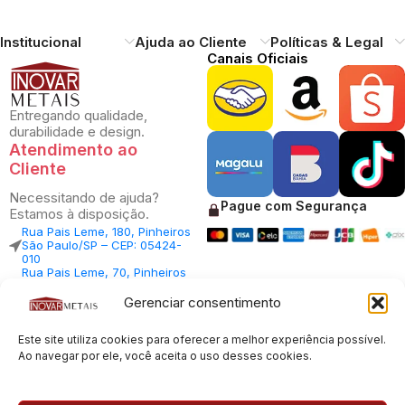
Institucional
Ajuda ao Cliente
Políticas & Legal
Canais Oficiais
Entregando qualidade,
durabilidade e design.
Atendimento ao
Cliente
Necessitando de ajuda?
Pague com Segurança
Estamos à disposição.
Rua Pais Leme, 180, Pinheiros
São Paulo/SP – CEP: 05424-
010
Rua Pais Leme, 70, Pinheiros
São Paulo/SP – CEP: 05424-
010
Gerenciar consentimento
Central Vendas: (11) 98812-
5033
Este site utiliza cookies para oferecer a melhor experiência possível.
Central Atendimento: (11)
94535-7237
Ao navegar por ele, você aceita o uso desses cookies.
SAC:
sac@inovarmetais.com.br