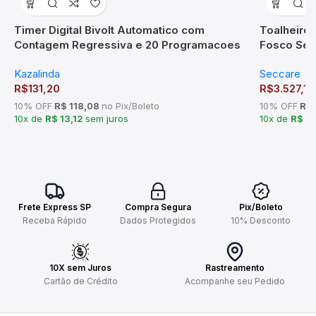
Timer Digital Bivolt Automatico com
Toalheiro
Contagem Regressiva e 20 Programacoes
Fosco Sec
Kazalinda
Kazalinda
Seccare
R$
131,20
R$
3.527,12
10% OFF
R$ 118,08
no Pix/Boleto
10% OFF
R$ 
10x de
R$ 13,12
sem juros
10x de
R$ 3
Frete Express SP
Compra Segura
Pix/Boleto
Receba Rápido
Dados Protegidos
10% Desconto
10X sem Juros
Rastreamento
Cartão de Crédito
Acompanhe seu Pedido