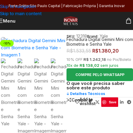
Skip to navigation
Frete Grátis São Paulo Capital | Fabricação Própria | Garantia Inovar
Skip to main content
Menu
Início
/
Segurança
/
Fechaduras
/
Digital
12318
Yale
SKU:
Brand:
Fechadura Digital Gemini Mini com
-10%
Biometria e Senha Yale
R$
1.533,55
R$
1.380,20
10% OFF
R$ 1.242,18
no Pix/Boleto
10x de
R$ 138,02
sem juros
COMPRE PELO WHATSAPP
O que você precisa saber
sobre este produto
🡣 Detalhes Técnicos
Add to
Comparar
Save
wishlist