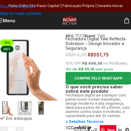
Skip to navigation
Frete Grátis São Paulo Capital | Fabricação Própria | Garantia Inovar
Skip to main content
Menu
Início
/
Segurança
/
Fechaduras
/
Digital
9133
Yale
SKU:
Brand:
Fechadura Digital Yale Reflecta
-10%
Sobrepor – Design Inovador e
Segurança
HOT
R$
613,05
R$
551,75
10% OFF
R$ 496,58
no Pix/Boleto
10x de
R$ 55,18
sem juros
COMPRE PELO WHATSAPP
O que você precisa saber
sobre este produto
Fechadura digital de sobrepor com
painel touch-screen espelhado,
design moderno e alta segurança.
Ideal para portas de 30 a 50mm, com
alarmes contra roubo e incêndio, e
capacidade para até 30 senhas.
Em estoque
🡣 Detalhes Técnicos
Add to
Comparar
Save