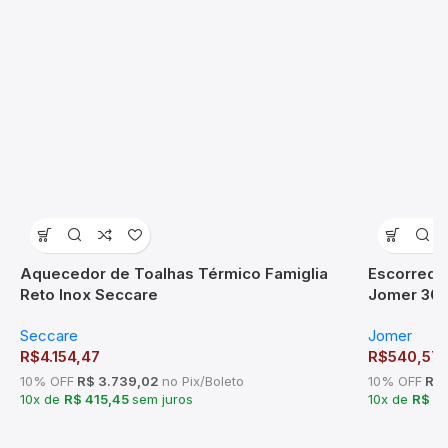
Aquecedor de Toalhas Térmico Famiglia
Escorredo
Reto Inox Seccare
Jomer 30
Seccare
Jomer
R$
4.154,47
R$
540,57
10% OFF
R$ 3.739,02
no Pix/Boleto
10% OFF
R$ 
10x de
R$ 415,45
sem juros
10x de
R$ 5