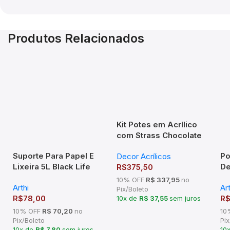
Produtos Relacionados
Kit Potes em Acrílico
com Strass Chocolate
Com Bandeja
Suporte Para Papel E
Po
Decor Acrílicos
Retangular Decor
Lixeira 5L Black Life
De
R$
375,50
Acrílicos
2454 Arthi
Ar
10% OFF
R$ 337,95
no
Arthi
Art
Pix/Boleto
R$
78,00
R
10x de
R$ 37,55
sem juros
10% OFF
R$ 70,20
no
10
Pix/Boleto
Pix
10x de
R$ 7,80
sem juros
10