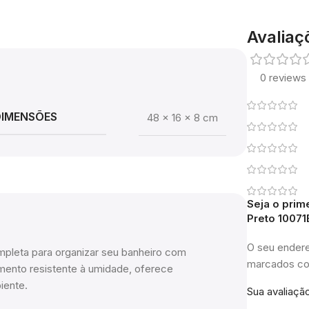
Avaliaç
0 reviews
DIMENSÕES
48 × 16 × 8 cm
Seja o prim
Preto 10071
O seu endere
ompleta para organizar seu banheiro com
marcados 
amento resistente à umidade, oferece
iente.
Sua avaliaçã