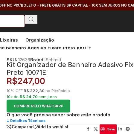
OFF NO PIX/BOLETO - FRETE GRÁTIS SP CAPITAL - 10X SEM JUROS NO C
Lixeiras
Organização
 de Banheiro Adesivo Fixare Preto 10071E
SKU:
12636
Brand:
Schmitt
Kit Organizador de Banheiro Adesivo Fi
Preto 10071E
R$
247,00
10% OFF
R$ 222,30
no Pix/Boleto
10x de
R$ 24,70
sem juros
COMPRE PELO WHATSAPP
O que você precisa saber sobre este produto
🡣 Detalhes Técnicos
Comparar
Add to wishlist
Save