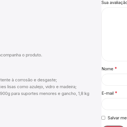
Sua avaliaçã
 acompanha o produto.
*
Nome
stente à corrosão e desgaste;
es lisas como azulejo, vidro e madeira;
*
E-mail
 900g para suportes menores e gancho, 1,8 kg
Salvar me