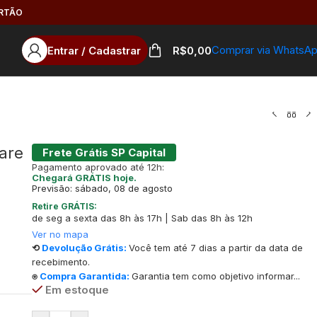
ARTÃO
Comprar via WhatsA
Entrar / Cadastrar
R$
0,00
xare
Frete Grátis SP Capital
Pagamento aprovado até 12h:
Chegará GRÁTIS hoje.
Previsão: sábado, 08 de agosto
Retire GRÁTIS:
de seg a sexta das 8h às 17h | Sab das 8h às 12h
Ver no mapa
⟲
Devolução Grátis:
Você tem até 7 dias a partir da data de
recebimento.
⍟
Compra Garantida:
Garantia tem como objetivo informar...
Em estoque