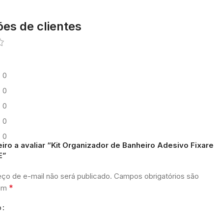
ões de clientes
0
0
0
0
0
eiro a avaliar “Kit Organizador de Banheiro Adesivo Fixare
E”
ço de e-mail não será publicado.
Campos obrigatórios são
*
com
o