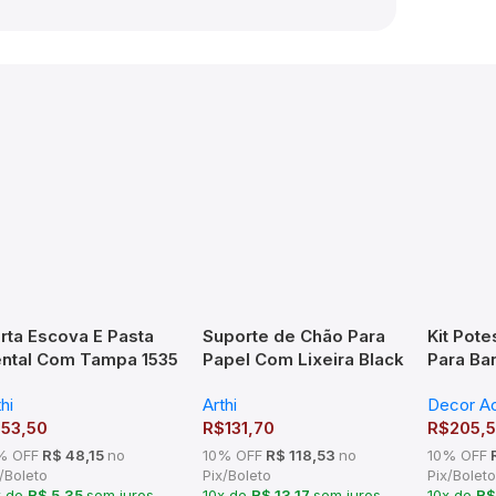
rta Escova E Pasta
Suporte de Chão Para
Kit Pote
ntal Com Tampa 1535
Papel Com Lixeira Black
Para Ba
thi
5L 2518 Arthi
Luxo K1
hi
Arthi
Decor Ac
$
53,50
R$
131,70
R$
205,
% OFF
R$ 48,15
no
10% OFF
R$ 118,53
no
10% OFF
R
/Boleto
Pix/Boleto
Pix/Boleto
x de
R$ 5,35
sem juros
10x de
R$ 13,17
sem juros
10x de
R$