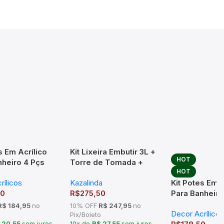
s Em Acrílico
Kit Lixeira Embutir 3L +
HOT
nheiro 4 Pçs
Torre de Tomada +
HOT
5br2 Branco
Dosador Inox
Kit Potes Em A
rílicos
Kazalinda
Para Banheiro
50
R$
275,50
Luxo K15br4 
$ 184,95
no
10% OFF
R$ 247,95
no
Decor Acrílicos
Pix/Boleto
 20,55
sem juros
10x de
R$ 27,55
sem juros