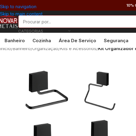
10% 
Skip to navigation
Skip to main content
CATEGORIAS
Banheiro
Cozinha
Área De Serviço
Segurança
Início
/
Banheiro
/
Organização
/
Kits e Acessórios
/
Kit Organizador