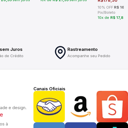
R$
178,50
10% OFF
R$ 160
Pix/Boleto
10x de
R$ 17,85
 sem Juros
Rastreamento
ão de Crédito
Acompanhe seu Pedido
Canais Oficiais
dade e design.
te
os à