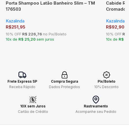
Porta Shampoo Latão Banheiro Slim – TM
Cabide Re
176503
Cromado –
Kazalinda
Kazalinda
R$
251,95
R$
92,90
10% OFF
R$ 226,76
no Pix/Boleto
10% OFF
R$ 
10x de
R$ 25,20
sem juros
10x de
R$ 9
Frete Express SP
Compra Segura
Pix/Boleto
Receba Rápido
Dados Protegidos
10% Desconto
10X sem Juros
Rastreamento
Cartão de Crédito
Acompanhe seu Pedido