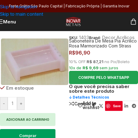
Skip to navigation
Frete Grátis São Paulo Capital | Fabricação Própria | Garantia Inovar
Skip to main content
Menu
Início
/
Banheiro
/
Organização
/
Kits e Acessórios
1403
Decor Acrílicos
SKU:
Brand:
Saboneteira De Mesa Pia Acrilico
Rosa Marmorizado Com Strass
R$
96,90
10% OFF
R$ 87,21
no Pix/Boleto
10x de
R$ 9,69
sem juros
COMPRE PELO WHATSAPP
O que você precisa saber
Em estoque
sobre este produto
🡣 Detalhes Técnicos
Add to
-
+
Comparar
Save
wishlist
ADICIONAR AO CARRINHO
Comprar