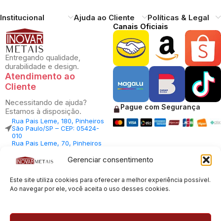
Institucional
Ajuda ao Cliente
Políticas & Legal
Canais Oficiais
Entregando qualidade,
durabilidade e design.
Atendimento ao
Cliente
Necessitando de ajuda?
Pague com Segurança
Estamos à disposição.
Rua Pais Leme, 180, Pinheiros
São Paulo/SP – CEP: 05424-
010
Rua Pais Leme, 70, Pinheiros
São Paulo/SP – CEP: 05424-
010
Gerenciar consentimento
Central Vendas: (11) 98812-
5033
Central Atendimento: (11)
Este site utiliza cookies para oferecer a melhor experiência possível.
94535-7237
Ao navegar por ele, você aceita o uso desses cookies.
SAC:
sac@inovarmetais.com.br