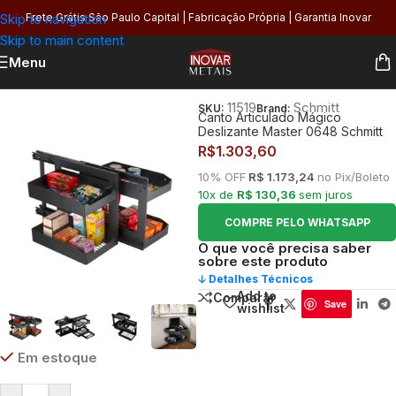
Skip to navigation
Frete Grátis São Paulo Capital | Fabricação Própria | Garantia Inovar
Skip to main content
Menu
Início
/
Cozinha
11519
Schmitt
SKU:
Brand:
Canto Articulado Mágico
Deslizante Master 0648 Schmitt
R$
1.303,60
10% OFF
R$ 1.173,24
no Pix/Boleto
10x de
R$ 130,36
sem juros
COMPRE PELO WHATSAPP
O que você precisa saber
sobre este produto
🡣 Detalhes Técnicos
Add to
Comparar
Save
wishlist
Em estoque