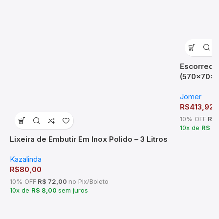
Escorredo
(570x70x
Jomer
R$
413,92
10% OFF
R$ 
10x de
R$ 4
Lixeira de Embutir Em Inox Polido – 3 Litros
Kazalinda
R$
80,00
10% OFF
R$ 72,00
no Pix/Boleto
10x de
R$ 8,00
sem juros