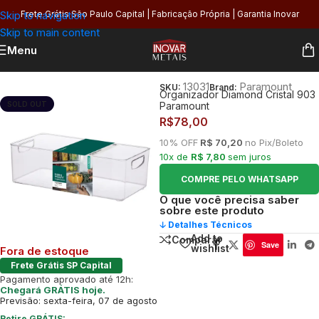
Skip to navigation
Frete Grátis São Paulo Capital | Fabricação Própria | Garantia Inovar
Skip to main content
Menu
Início
/
Cozinha
/
Organização
/
Potes
13031
Paramount
SKU:
Brand:
Organizador Diamond Cristal 903
SOLD OUT
Paramount
R$
78,00
10% OFF
R$ 70,20
no Pix/Boleto
10x de
R$ 7,80
sem juros
COMPRE PELO WHATSAPP
O que você precisa saber
sobre este produto
🡣 Detalhes Técnicos
Add to
Comparar
Save
wishlist
Fora de estoque
Frete Grátis SP Capital
Pagamento aprovado até 12h:
Chegará GRÁTIS hoje.
Previsão: sexta-feira, 07 de agosto
Retire GRÁTIS: