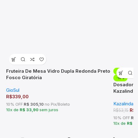
Fruteira De Mesa Vidro Dupla Redonda Preto
-10%
Fosco Giratória
-10%
Dosador D
GioSul
Kazalinda
R$
339,00
Kazalinda
10% OFF
R$ 305,10
no Pix/Boleto
10x de
R$ 33,90
sem juros
R$
R$
53,15
10% OFF
R$ 
10x de
R$ 4