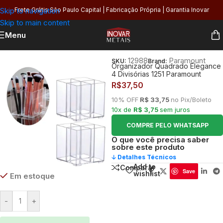
Skip to navigation
Frete Grátis São Paulo Capital | Fabricação Própria | Garantia Inovar
Skip to main content
Menu
Início
/
Utilidades
/
Armazenagem
12988
Paramount
SKU:
Brand:
Organizador Quadrado Elegance
4 Divisórias 1251 Paramount
R$
37,50
10% OFF
R$ 33,75
no Pix/Boleto
10x de
R$ 3,75
sem juros
COMPRE PELO WHATSAPP
O que você precisa saber
sobre este produto
🡣 Detalhes Técnicos
Add to
Comparar
Save
wishlist
Em estoque
-
+