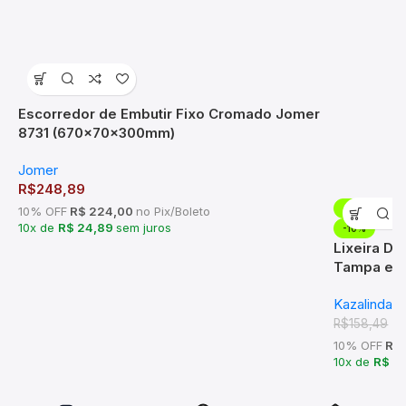
Escorredor de Embutir Fixo Cromado Jomer
8731 (670x70x300mm)
Jomer
R$
248,89
-10%
10% OFF
R$ 224,00
no Pix/Boleto
10x de
R$ 24,89
sem juros
-10%
Lixeira De
Tampa em 
Kazalinda
R
R$
158,49
10% OFF
R$ 
10x de
R$ 1