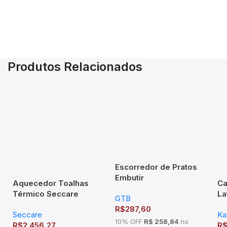
Produtos Relacionados
Escorredor de Pratos
Embutir
Aquecedor Toalhas
Ca
770x75x270mm Mód
Térmico Seccare
La
GTB
800mm Cromado
Piazza Branco Ou Preto
Cr
R$
287,60
Seccare
Ka
Co
10% OFF
R$ 258,84
no
R$
2.456,27
R