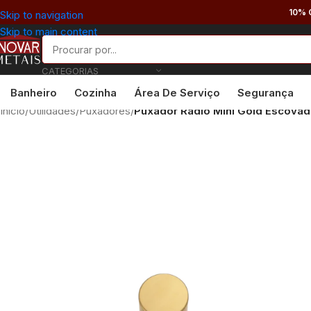
10% 
Skip to navigation
Skip to main content
CATEGORIAS
Banheiro
Cozinha
Área De Serviço
Segurança
Início
/
Utilidades
/
Puxadores
/
Puxador Rádio Mini Gold Escova