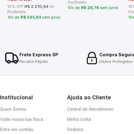
Pix/Boleto
10% OFF
R$ 2.210,64
no
10
10x de
R$ 28,76
sem juros
Pix/Boleto
Pix
10x de
R$ 245,63
sem juros
10
Frete Express SP
Compra Segur
Receba Rápido
Dados Protegidos
Institucional
Ajuda ao Cliente
Quem Somos
Central de Atendimento
Visite nossa loja física
Minha conta
Entre em contato
Pedidos