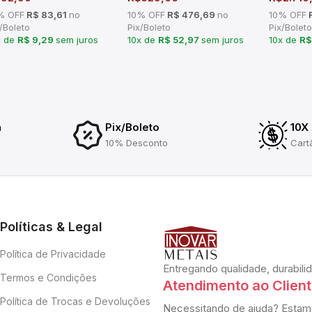
% OFF
R$ 83,61
no
10% OFF
R$ 476,69
no
10% OFF
R
/Boleto
Pix/Boleto
Pix/Boleto
x de
R$ 9,29
sem juros
10x de
R$ 52,97
sem juros
10x de
R$
a
Pix/Boleto
10X
10% Desconto
Cart
Políticas & Legal
Política de Privacidade
Entregando qualidade, durabili
Termos e Condições
Atendimento ao Clien
Política de Trocas e Devoluções
Necessitando de ajuda? Estam