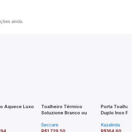
ações ainda.
ro Aquece Luxo
Toalheiro Térmico
Porta Toalhas
Soluzione Branco ou
Duplo Inox Po
Preto Fosco Seccare
Kazalinda | To
Seccare
Kazalinda
Lavabo Prem
,94
R$
1.729,50
R$
164,60