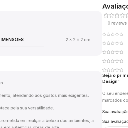
Avaliaç
0 reviews
DIMENSÕES
2 × 2 × 2 cm
Seja o prim
Design”
gn
O seu endere
mento, atendendo aos gostos mais exigentes.
marcados 
taca pela sua versatilidade.
Sua avaliaçã
rometida em realçar a beleza dos ambientes, a
Sua avaliaçã
 em autênticas obras de arte.