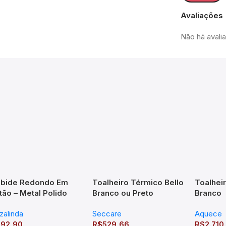
Avaliações
Não há avali
bide Redondo Em
Toalheiro Térmico Bello
Toalhei
tão – Metal Polido
Branco ou Preto
Branco
omado – Liga de
Seccare
zalinda
Seccare
Aquece
bre TM-176602
$
92,90
R$
529,66
R$
2.710