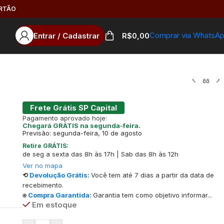
ARTÃO
Comprar via WhatsA
Entrar / Cadastrar
R$
0,00
Frete Grátis SP Capital
Pagamento aprovado hoje:
Chegará GRÁTIS na segunda-feira.
Previsão: segunda-feira, 10 de agosto
Retire GRÁTIS:
de seg a sexta das 8h às 17h | Sab das 8h às 12h
Ver no mapa
⟲
Devolução Grátis:
Você tem até 7 dias a partir da data de
recebimento.
⍟
Compra Garantida:
Garantia tem como objetivo informar...
Em estoque