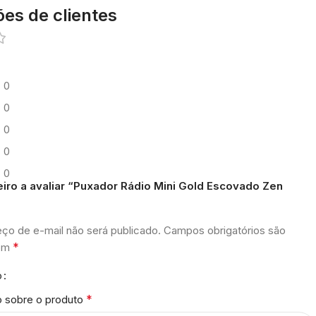
ões de clientes
0
0
0
0
0
eiro a avaliar “Puxador Rádio Mini Gold Escovado Zen
ço de e-mail não será publicado.
Campos obrigatórios são
*
com
o
*
o sobre o produto