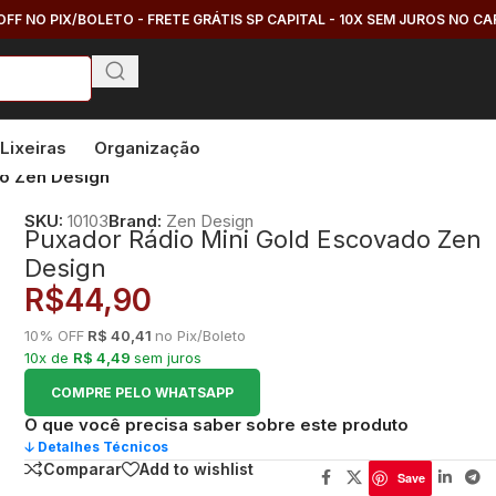
OFF NO PIX/BOLETO - FRETE GRÁTIS SP CAPITAL - 10X SEM JUROS NO C
Lixeiras
Organização
do Zen Design
SKU:
10103
Brand:
Zen Design
Puxador Rádio Mini Gold Escovado Zen
Design
R$
44,90
10% OFF
R$ 40,41
no Pix/Boleto
10x de
R$ 4,49
sem juros
COMPRE PELO WHATSAPP
O que você precisa saber sobre este produto
🡣 Detalhes Técnicos
Comparar
Add to wishlist
Save