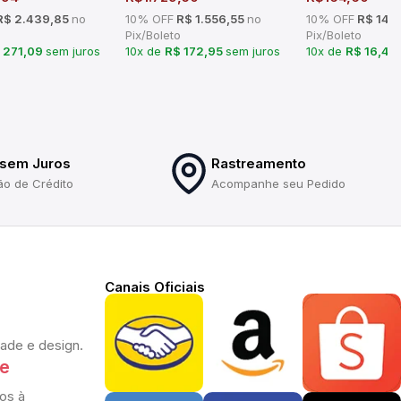
$ 2.439,85
no
10% OFF
R$ 1.556,55
no
10% OFF
R$ 148
Pix/Boleto
Pix/Boleto
 271,09
sem juros
10x de
R$ 172,95
sem juros
10x de
R$ 16,46
 sem Juros
Rastreamento
ão de Crédito
Acompanhe seu Pedido
Canais Oficiais
dade e design.
te
os à