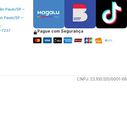
São Paulo/SP –
ão Paulo/SP –
3
5-7237
Pague com Segurança
CNPJ: 23.100.120/0001-66