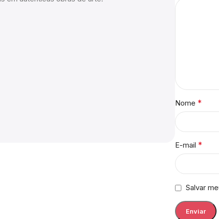
*
Nome
*
E-mail
Salvar me