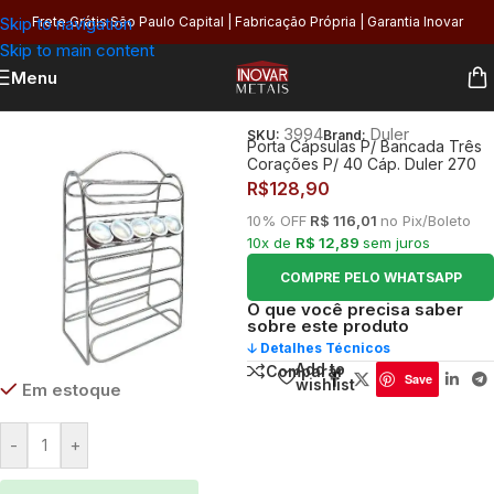
Skip to navigation
Frete Grátis São Paulo Capital | Fabricação Própria | Garantia Inovar
Skip to main content
Menu
Início
/
Cozinha
/
Organização
/
Porta Cápsulas
3994
Duler
SKU:
Brand:
Porta Cápsulas P/ Bancada Três
Corações P/ 40 Cáp. Duler 270
R$
128,90
10% OFF
R$ 116,01
no Pix/Boleto
10x de
R$ 12,89
sem juros
COMPRE PELO WHATSAPP
O que você precisa saber
sobre este produto
🡣 Detalhes Técnicos
Add to
Comparar
Save
wishlist
Em estoque
-
+