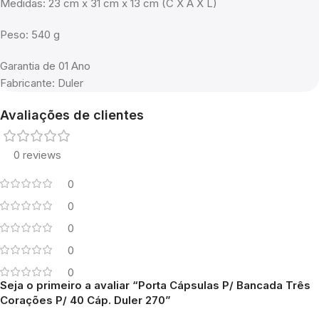
Medidas: 23 cm x 31 cm x 13 cm (C X A X L)
Peso: 540 g
Garantia de 01 Ano
Fabricante: Duler
Avaliações de clientes
0 reviews
0
0
0
0
0
Seja o primeiro a avaliar “Porta Cápsulas P/ Bancada Três
Corações P/ 40 Cáp. Duler 270”