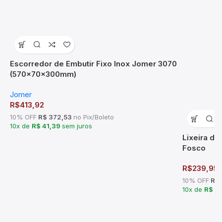
Escorredor de Embutir Fixo Inox Jomer 3070
(570x70x300mm)
Jomer
R$
413,92
10% OFF
R$ 372,53
no Pix/Boleto
10x de
R$ 41,39
sem juros
Lixeira de
Fosco
R$
239,95
10% OFF
R$ 
10x de
R$ 2