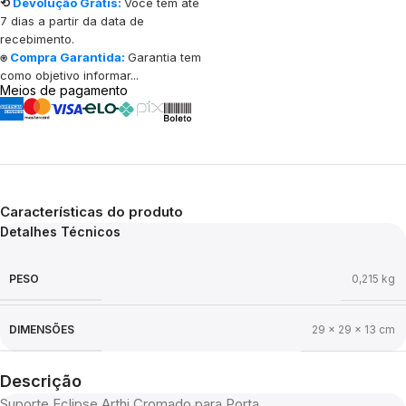
⟲
Devolução Grátis:
Você tem até
7 dias a partir da data de
recebimento.
⍟
Compra Garantida:
Garantia tem
como objetivo informar...
Meios de pagamento
Características do produto
Detalhes Técnicos
PESO
0,215 kg
DIMENSÕES
29 × 29 × 13 cm
Descrição
Suporte Eclipse Arthi Cromado para Porta