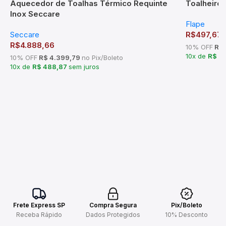
Aquecedor de Toalhas Térmico Requinte
Toalheiro 
Inox Seccare
Flape
Seccare
R$
497,67
R$
4.888,66
10% OFF
R$ 
10x de
R$ 4
10% OFF
R$ 4.399,79
no Pix/Boleto
10x de
R$ 488,87
sem juros
Frete Express SP
Compra Segura
Pix/Boleto
Receba Rápido
Dados Protegidos
10% Desconto