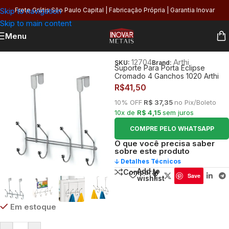
Skip to navigation
Frete Grátis São Paulo Capital | Fabricação Própria | Garantia Inovar
Skip to main content
Menu
Início
/
Organização
/
Multiuso
/
Ganchos
12704
Arthi
SKU:
Brand:
Suporte Para Porta Eclipse
Cromado 4 Ganchos 1020 Arthi
R$
41,50
10% OFF
R$ 37,35
no Pix/Boleto
10x de
R$ 4,15
sem juros
COMPRE PELO WHATSAPP
O que você precisa saber
sobre este produto
🡣 Detalhes Técnicos
Add to
Comparar
Save
wishlist
Em estoque