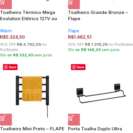
Toalheiro Térmico Mega
Toalheiro Grande Bronze –
Evolution Elétrico 127V ou
Flape
220V Inox 304 Polido Warm
Warm
Flape
com Giro 190°
R$
5.324,50
R$
1.462,51
10% OFF
R$ 4.792,05
no
10% OFF
R$ 1.316,26
no Pix/Boleto
Pix/Boleto
10x de
R$ 146,25
sem juros
10x de
R$ 532,45
sem juros
Save
Save
Toalheiro Mini Preto – FLAPE
Porta Toalha Duplo Ultra