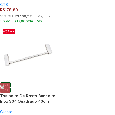
GTB
R$
178,80
10% OFF
R$ 160,92
no Pix/Boleto
10x de
R$ 17,88
sem juros
Save
HOT
HOT
Toalheiro De Rosto Banheiro
Inox 304 Quadrado 40cm
Ilhéus Cilento – Não
Cilento
Enferruja