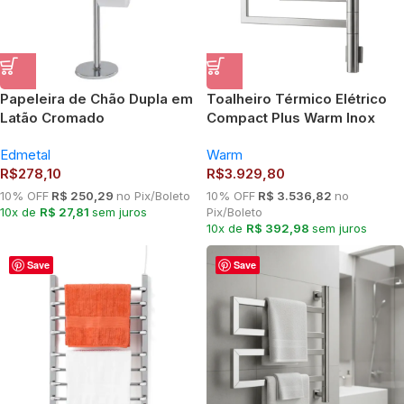
Papeleira de Chão Dupla em
Toalheiro Térmico Elétrico
Latão Cromado
Compact Plus Warm Inox
Polido 127V ou 220V para
Edmetal
Warm
Banheiro Moderno
R$
278,10
R$
3.929,80
10% OFF
R$ 250,29
no Pix/Boleto
10% OFF
R$ 3.536,82
no
10x de
R$ 27,81
sem juros
Pix/Boleto
10x de
R$ 392,98
sem juros
Save
Save