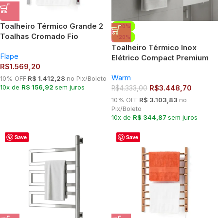
Toalheiro Térmico Grande 2
-20%
Toalhas Cromado Fio
-20%
Superior – Flape
Toalheiro Térmico Inox
Flape
Elétrico Compact Premium
R$
1.569,20
127V ou 220V Inox Polido
Warm
Warm
10% OFF
R$ 1.412,28
no Pix/Boleto
10x de
R$ 156,92
sem juros
R$
3.448,70
R$
4.333,00
10% OFF
R$ 3.103,83
no
Pix/Boleto
10x de
R$ 344,87
sem juros
Save
Save