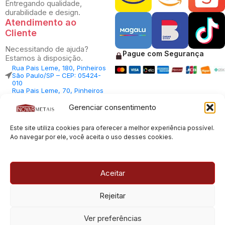
Entregando qualidade,
durabilidade e design.
Atendimento ao
Cliente
Necessitando de ajuda?
Pague com Segurança
Estamos à disposição.
Rua Pais Leme, 180, Pinheiros
São Paulo/SP – CEP: 05424-
010
Rua Pais Leme, 70, Pinheiros
São Paulo/SP – CEP: 05424-
010
Gerenciar consentimento
Central Vendas: (11) 98812-
5033
Central Atendimento: (11)
Este site utiliza cookies para oferecer a melhor experiência possível.
94535-7237
Ao navegar por ele, você aceita o uso desses cookies.
SAC:
sac@inovarmetais.com.br
Aceitar
© 2013 - 2026 |
Inovar Metais
| Todos os direitos reservados.
Rejeitar
Desenvolvido por
Experts Digitais
Ver preferências
CNPJ: 23.100.120/0001-66