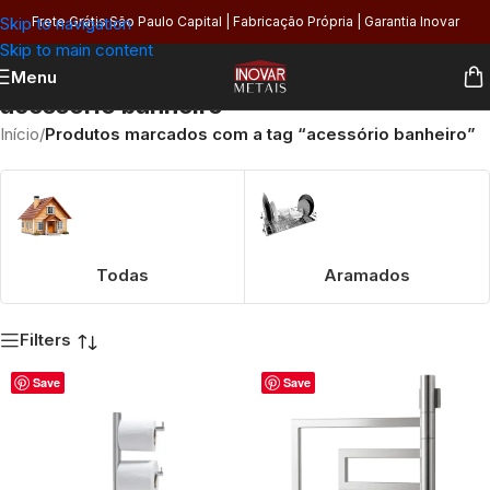
Skip to navigation
Frete Grátis São Paulo Capital | Fabricação Própria | Garantia Inovar
Skip to main content
Menu
acessório banheiro
Início
/
Produtos marcados com a tag “acessório banheiro”
Todas
Aramados
Filters
Save
Save