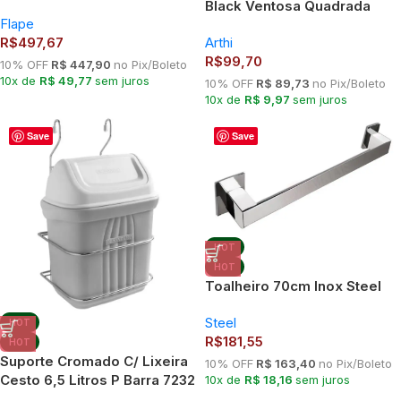
Black Ventosa Quadrada
Flape
2654 Arthi – Sem Furos
R$
497,67
Arthi
R$
99,70
10% OFF
R$ 447,90
no Pix/Boleto
10x de
R$ 49,77
sem juros
10% OFF
R$ 89,73
no Pix/Boleto
10x de
R$ 9,97
sem juros
Save
Save
HOT
HOT
Toalheiro 70cm Inox Steel
Steel
HOT
R$
181,55
HOT
Suporte Cromado C/ Lixeira
10% OFF
R$ 163,40
no Pix/Boleto
Cesto 6,5 Litros P Barra 7232
10x de
R$ 18,16
sem juros