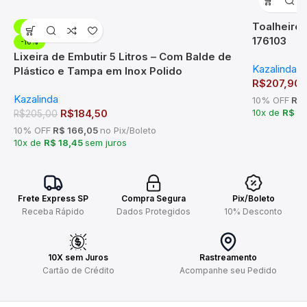
Toalheiro
-10%
176103
-10%
Lixeira de Embutir 5 Litros – Com Balde de
Kazalinda
Plástico e Tampa em Inox Polido
R$
207,90
Kazalinda
10% OFF
R$ 
R$
184,50
10x de
R$ 2
R$
205,00
10% OFF
R$ 166,05
no Pix/Boleto
10x de
R$ 18,45
sem juros
Frete Express SP
Compra Segura
Pix/Boleto
Receba Rápido
Dados Protegidos
10% Desconto
10X sem Juros
Rastreamento
Cartão de Crédito
Acompanhe seu Pedido