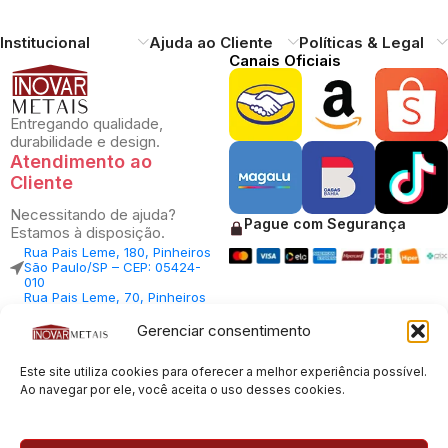
Institucional
Ajuda ao Cliente
Políticas & Legal
Canais Oficiais
Entregando qualidade,
durabilidade e design.
Atendimento ao
Cliente
Necessitando de ajuda?
Pague com Segurança
Estamos à disposição.
Rua Pais Leme, 180, Pinheiros
São Paulo/SP – CEP: 05424-
010
Rua Pais Leme, 70, Pinheiros
São Paulo/SP – CEP: 05424-
010
Gerenciar consentimento
Central Vendas: (11) 98812-
5033
Este site utiliza cookies para oferecer a melhor experiência possível.
Central Atendimento: (11)
94535-7237
Ao navegar por ele, você aceita o uso desses cookies.
SAC:
sac@inovarmetais.com.br