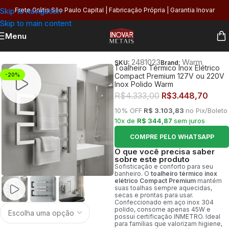
Skip to navigation
Frete Grátis São Paulo Capital | Fabricação Própria | Garantia Inovar
Skip to main content
Menu
Início
/
Banheiro
/
Toalheiros
/
Térmico
2481023
Warm
SKU:
Brand:
Toalheiro Térmico Inox Elétrico
-20%
Compact Premium 127V ou 220V
Inox Polido Warm
R$
4.333,00
R$
3.448,70
10% OFF
R$ 3.103,83
no Pix/Boleto
10x de
R$ 344,87
sem juros
COMPRE PELO WHATSAPP
O que você precisa saber
sobre este produto
Sofisticação e conforto para seu
banheiro. O
toalheiro térmico inox
elétrico Compact Premium
mantém
suas toalhas sempre aquecidas,
secas e prontas para usar.
Confeccionado em aço inox 304
polido, consome apenas 45W e
possui certificação INMETRO. Ideal
para famílias que valorizam higiene,