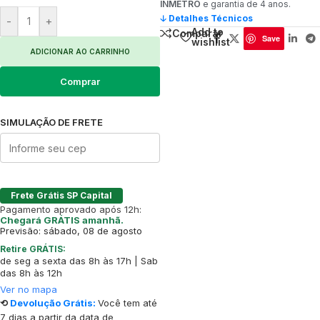
INMETRO
e garantia de 4 anos.
🡣 Detalhes Técnicos
-
+
Add to
Comparar
Save
wishlist
ADICIONAR AO CARRINHO
Comprar
SIMULAÇÃO DE FRETE
Frete Grátis SP Capital
Pagamento aprovado após 12h:
Chegará GRÁTIS amanhã.
Previsão: sábado, 08 de agosto
Retire GRÁTIS:
de seg a sexta das 8h às 17h | Sab
das 8h às 12h
Ver no mapa
⟲
Devolução Grátis:
Você tem até
7 dias a partir da data de