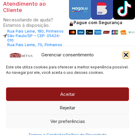
Atendimento ao
Cliente
Necessitando de ajuda?
Pague com Segurança
Estamos à disposição.
Rua Pais Leme, 180, Pinheiros
São Paulo/SP – CEP: 05424-
010
Rua Pais Leme, 70, Pinheiros
São Paulo/SP – CEP: 05424-
010
Gerenciar consentimento
Central Vendas: (11) 98812-
5033
Este site utiliza cookies para oferecer a melhor experiência possível.
Central Atendimento: (11)
94535-7237
Ao navegar por ele, você aceita o uso desses cookies.
SAC:
sac@inovarmetais.com.br
Aceitar
© 2013 - 2026 |
Inovar Metais
| Todos os direitos reservados.
Rejeitar
Desenvolvido por
Experts Digitais
Ver preferências
CNPJ: 23.100.120/0001-66
Termos e Condições
Política de Privacidade