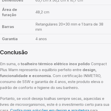
Dimensões
63,1 cm x 56,2 cm x 10,7 cm
Área de
48,2 cm
furação
Retangulares 20×30 mm e 1 barra de 38
Barras
mm
Garantia
4 anos
Conclusão
Em suma, o
toalheiro térmico elétrico inox polido
Compact
Plus Warm representa o equilíbrio perfeito entre
design,
funcionalidade e economia
. Com certificação INMETRO,
consumo de 55W e garantia de 4 anos, este produto eleva o
padrão de conforto e higiene do seu banheiro.
Portanto, se você deseja toalhas sempre secas, aquecidas e
livres de microorganismos, este é o investimento certo para sua
casa.
Confira mais soluções em design e arquitetura
para