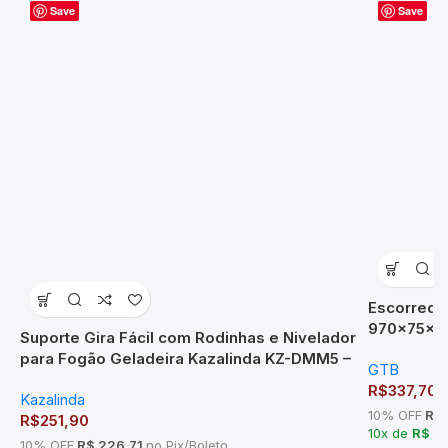
Save
Save
Escorredor
970x75x2
Suporte Gira Fácil com Rodinhas e Nivelador
para Fogão Geladeira Kazalinda KZ-DMM5 –
GTB
Ajustável 43 a 68 cm – 600 kg
R$
337,70
Kazalinda
10% OFF
R$ 
R$
251,90
10x de
R$ 3
10% OFF
R$ 226,71
no Pix/Boleto