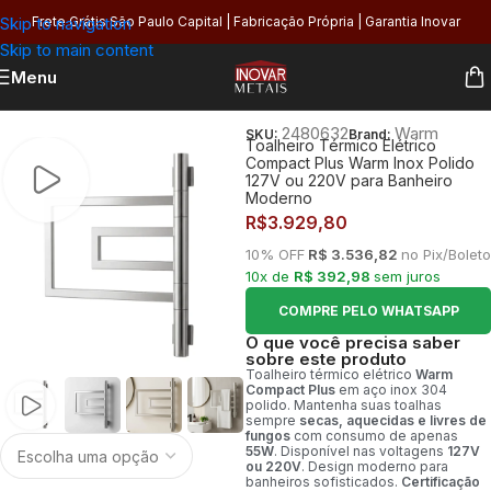
Skip to navigation
Frete Grátis São Paulo Capital | Fabricação Própria | Garantia Inovar
Skip to main content
Menu
Início
/
Banheiro
/
Toalheiros
/
Térmico
2480632
Warm
SKU:
Brand:
Toalheiro Térmico Elétrico
Compact Plus Warm Inox Polido
127V ou 220V para Banheiro
Moderno
R$
3.929,80
10% OFF
R$ 3.536,82
no Pix/Boleto
10x de
R$ 392,98
sem juros
COMPRE PELO WHATSAPP
O que você precisa saber
sobre este produto
Toalheiro térmico elétrico
Warm
Compact Plus
em aço inox 304
polido. Mantenha suas toalhas
sempre
secas, aquecidas e livres de
fungos
com consumo de apenas
55W
. Disponível nas voltagens
127V
ou 220V
. Design moderno para
banheiros sofisticados.
Certificação