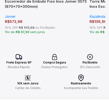
Escorredor de Embutir Fixo Inox Jomer 3073
Torre Mult
(870x70x300mm)
Inox Esco
Jomer
Kazalinda
R$
572,98
R$
136,90
10% OFF
R$ 515,68
no Pix/Boleto
10% OFF
R$ 
10x de
R$ 57,30
sem juros
10x de
R$ 1
Frete Express SP
Compra Segura
Pix/Boleto
Receba Rápido
Dados Protegidos
10% Desconto
10X sem Juros
Rastreamento
Cartão de Crédito
Acompanhe seu Pedido