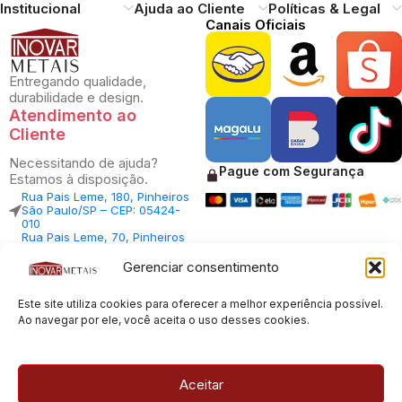
Institucional
Ajuda ao Cliente
Políticas & Legal
Canais Oficiais
Entregando qualidade,
durabilidade e design.
Atendimento ao
Cliente
Necessitando de ajuda?
Pague com Segurança
Estamos à disposição.
Rua Pais Leme, 180, Pinheiros
São Paulo/SP – CEP: 05424-
010
Rua Pais Leme, 70, Pinheiros
São Paulo/SP – CEP: 05424-
010
Gerenciar consentimento
Central Vendas: (11) 98812-
5033
Este site utiliza cookies para oferecer a melhor experiência possível.
Central Atendimento: (11)
94535-7237
Ao navegar por ele, você aceita o uso desses cookies.
SAC:
sac@inovarmetais.com.br
Aceitar