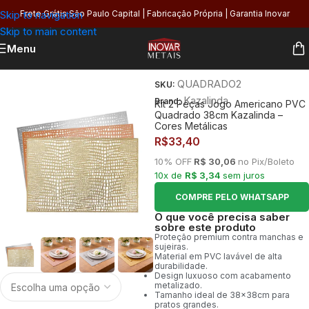
Skip to navigation
Frete Grátis São Paulo Capital | Fabricação Própria | Garantia Inovar
Skip to main content
Menu
Início
/
Cozinha
/
Eletro e Acessórios
/
Jogo Americano
QUADRADO2
SKU:
Kazalinda
Brand:
Kit 2 Peças Jogo Americano PVC
Quadrado 38cm Kazalinda –
Cores Metálicas
R$
33,40
10% OFF
R$ 30,06
no Pix/Boleto
10x de
R$ 3,34
sem juros
COMPRE PELO WHATSAPP
O que você precisa saber
sobre este produto
Proteção premium contra manchas e
sujeiras.
Material em PVC lavável de alta
durabilidade.
Design luxuoso com acabamento
metalizado.
Tamanho ideal de 38x38cm para
pratos grandes.