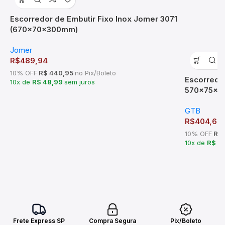
Escorredor de Embutir Fixo Inox Jomer 3071
(670x70x300mm)
Jomer
R$
489,94
10% OFF
R$ 440,95
no Pix/Boleto
Escorredor
10x de
R$ 48,99
sem juros
570x75x2
GTB
R$
404,60
10% OFF
R$ 
10x de
R$ 4
Frete Express SP
Compra Segura
Pix/Boleto