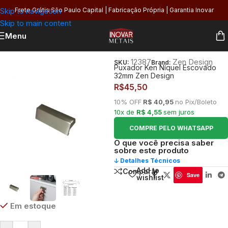
Skip to navigation
Frete Grátis São Paulo Capital | Fabricação Própria | Garantia Inovar
Skip to main content
Menu
Início
/
Utilidades
/
Puxadores
12387
Zen Design
SKU:
Brand:
Puxador Ken Níquel Escovado
32mm Zen Design
R$
45,50
10% OFF
R$ 40,95
no Pix/Boleto
10x de
R$ 4,55
sem juros
COMPRE PELO WHATSAPP
O que você precisa saber
sobre este produto
🡣 Detalhes Técnicos
Add to
Comparar
Save
wishlist
Em estoque