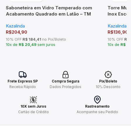
Saboneteira em Vidro Temperado com
Torre Mult
Acabamento Quadrado em Latão – TM
Inox Esco
176801
Kazalinda
Kazalinda
R$
204,90
R$
136,90
10% OFF
R$ 184,41
no Pix/Boleto
10% OFF
R$ 
10x de
R$ 20,49
sem juros
10x de
R$ 1
Frete Express SP
Compra Segura
Pix/Boleto
Receba Rápido
Dados Protegidos
10% Desconto
10X sem Juros
Rastreamento
Cartão de Crédito
Acompanhe seu Pedido