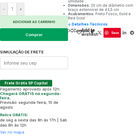
umidade
Dimensões:
20 cm de diâmetro com
-
+
braço extensível de 43,5 cm
Acabamentos:
Preto Fosco, Gold e
Red Gold
ADICIONAR AO CARRINHO
🡣 Detalhes Técnicos
Add to
Comparar
Save
wishlist
Comprar
SIMULAÇÃO DE FRETE
Frete Grátis SP Capital
Pagamento aprovado após 12h:
Chegará GRÁTIS na segunda-
feira.
Previsão: segunda-feira, 10 de
agosto
Retire GRÁTIS:
de seg a sexta das 8h às 17h | Sab
das 8h às 12h
Ver no mapa