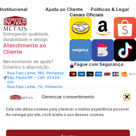
Institucional
Ajuda ao Cliente
Políticas & Legal
Canais Oficiais
Entregando qualidade,
durabilidade e design.
Atendimento ao
Cliente
Necessitando de ajuda?
Pague com Segurança
Estamos à disposição.
Rua Pais Leme, 180, Pinheiros
São Paulo/SP – CEP: 05424-
010
Rua Pais Leme, 70, Pinheiros
São Paulo/SP – CEP: 05424-
010
Gerenciar consentimento
Central Vendas: (11) 98812-
5033
Este site utiliza cookies para oferecer a melhor experiência possível.
Central Atendimento: (11)
94535-7237
Ao navegar por ele, você aceita o uso desses cookies.
SAC:
sac@inovarmetais.com.br