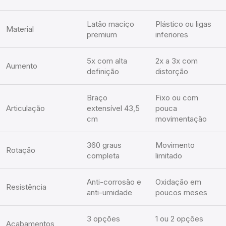
Latão maciço
Plástico ou ligas
Material
premium
inferiores
5x com alta
2x a 3x com
Aumento
definição
distorção
Braço
Fixo ou com
Articulação
extensível 43,5
pouca
cm
movimentação
360 graus
Movimento
Rotação
completa
limitado
Anti-corrosão e
Oxidação em
Resistência
anti-umidade
poucos meses
3 opções
1 ou 2 opções
Acabamentos