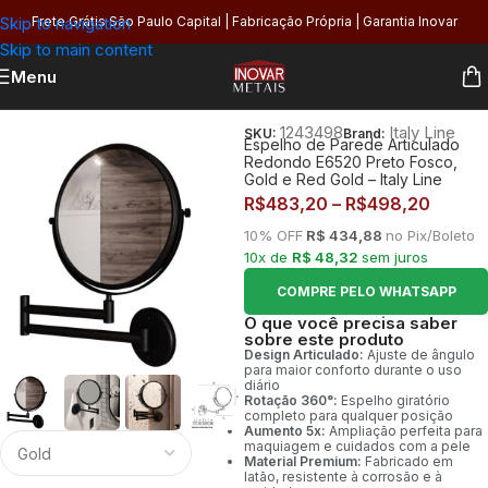
Skip to navigation
Frete Grátis São Paulo Capital | Fabricação Própria | Garantia Inovar
Skip to main content
Menu
Início
/
Banheiro
/
Acabamentos
/
Espelhos
1243498
Italy Line
SKU:
Brand:
Espelho de Parede Articulado
Redondo E6520 Preto Fosco,
Gold e Red Gold – Italy Line
R$
483,20
–
R$
498,20
10% OFF
R$ 434,88
no Pix/Boleto
10x de
R$ 48,32
sem juros
COMPRE PELO WHATSAPP
O que você precisa saber
sobre este produto
Design Articulado:
Ajuste de ângulo
para maior conforto durante o uso
diário
Rotação 360°:
Espelho giratório
completo para qualquer posição
Aumento 5x:
Ampliação perfeita para
maquiagem e cuidados com a pele
Material Premium:
Fabricado em
latão, resistente à corrosão e à