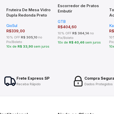
Escorredor de Pratos
Fruteira De Mesa Vidro
To
Embutir
Dupla Redonda Preto
Ac
570x75x270mm Mód
Fosco Giratória
17
GTB
600mm Inox
GioSul
Ka
R$
404,60
R$
339,00
R
10% OFF
R$ 364,14
no
10% OFF
R$ 305,10
no
10
Pix/Boleto
Pix/Boleto
Pix
10x de
R$ 40,46
sem juros
10x de
R$ 33,90
sem juros
10
Frete Express SP
Compra Segur
Receba Rápido
Dados Protegidos