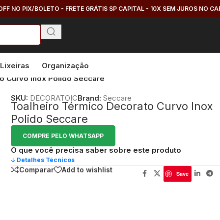
OFF NO PIX/BOLETO - FRETE GRÁTIS SP CAPITAL - 10X SEM JUROS NO C
Lixeiras
Organização
o Curvo Inox Polido Seccare
SKU:
DECORATOIC
Brand:
Seccare
Toalheiro Térmico Decorato Curvo Inox
Polido Seccare
COMPRE PELO WHATSAPP
O que você precisa saber sobre este produto
🡣 Detalhes Técnicos
Comparar
Add to wishlist
Save