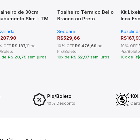
alheiro de 30cm
Toalheiro Térmico Bello
Kit Lixei
abamento Slim – TM
Branco ou Preto
Inox Es
6103
Seccare
Dosador
zalinda
Seccare
Kazalind
$
207,90
R$
529,66
R$
167,9
% OFF
R$ 187,11
no
10% OFF
R$ 476,69
no
10% OFF
R
/Boleto
Pix/Boleto
Pix/Boleto
x de
R$ 20,79
sem juros
10x de
R$ 52,97
sem juros
10x de
R$
a
Pix/Boleto
10X
10% Desconto
Cart