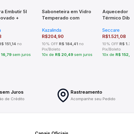
ra Embutir 5l
Saboneteira em Vidro
Aquecedor de
covado +
Temperado com
Térmico Diba
 Inox Escovado
Acabamento Quadrado
ou Preto Sec
a
Kazalinda
Seccare
em Latão – TM 176801
3
R$
204,90
R$
1.521,08
$ 151,14
no
10% OFF
R$ 184,41
no
10% OFF
R$ 1.3
Pix/Boleto
Pix/Boleto
 16,79
sem juros
10x de
R$ 20,49
sem juros
10x de
R$ 152,11
 sem Juros
Rastreamento
ão de Crédito
Acompanhe seu Pedido
Canais Oficiais