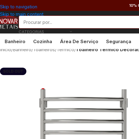
10% 
Skip to navigation
Skip to main content
CATEGORIAS
Banheiro
Cozinha
Área De Serviço
Segurança
Início
/
Banheiro
/
Toalheiros
/
Térmico
/
Toalheiro Térmico Decorat
SOLD OUT