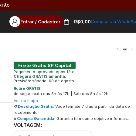
ARTÃO
Comprar via WhatsA
Entrar / Cadastrar
R$
0,00
Frete Grátis SP Capital
Pagamento aprovado após 12h:
Chegará GRÁTIS amanhã.
Previsão: sábado, 08 de agosto
Retire GRÁTIS:
de seg a sexta das 8h às 17h | Sab das 8h às 12h
Ver no mapa
⟲
Devolução Grátis:
Você tem até 7 dias a partir da data de
recebimento.
⍟
Compra Garantida:
Garantia tem como objetivo informar...
VOLTAGEM