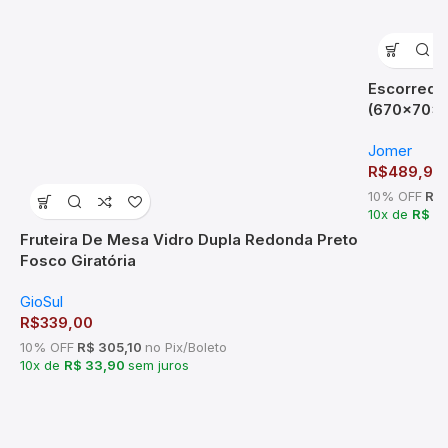
Escorredor
(670x70x
Jomer
R$
489,94
10% OFF
R$ 
10x de
R$ 4
Fruteira De Mesa Vidro Dupla Redonda Preto
Fosco Giratória
GioSul
R$
339,00
10% OFF
R$ 305,10
no Pix/Boleto
10x de
R$ 33,90
sem juros