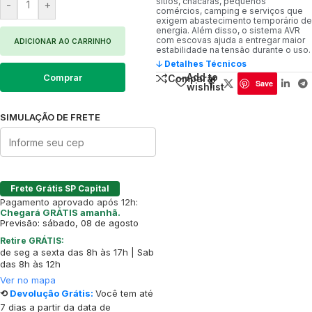
sítios, chácaras, pequenos
-
+
comércios, camping e serviços que
exigem abastecimento temporário de
energia. Além disso, o sistema AVR
com escovas ajuda a entregar maior
ADICIONAR AO CARRINHO
estabilidade na tensão durante o uso.
🡣 Detalhes Técnicos
Add to
Comprar
Comparar
Save
wishlist
SIMULAÇÃO DE FRETE
Frete Grátis SP Capital
Pagamento aprovado após 12h:
Chegará GRÁTIS amanhã.
Previsão: sábado, 08 de agosto
Retire GRÁTIS:
de seg a sexta das 8h às 17h | Sab
das 8h às 12h
Ver no mapa
⟲
Devolução Grátis:
Você tem até
7 dias a partir da data de