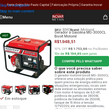
Skip to navigation
Frete Grátis São Paulo Capital | Fabricação Própria | Garantia Inovar
Skip to main content
Menu
Início
/
Peças Industriais
/
Gerador
8961
Motomil
SKU:
Brand:
Gerador à Gasolina MG-3000CL
HOT
Bivolt Motomil
R$
1.948,51
10% OFF
R$ 1.753,66
no Pix/Boleto
10x de
R$ 194,85
sem juros
COMPRE PELO WHATSAPP
O que você precisa saber
sobre este produto
O gerador motomil bivolt MG-3000CL
oferece uma solução prática para
quem precisa de energia elétrica em
situações emergenciais, locais sem
rede estável ou atividades externas.
Com motor 4 tempos de 6,5 HP,
potência de partida de 2800W,
Em estoque
potência de trabalho de 2500W,
tanque de 15 litros e tensão
127V/220V, ele atende residências,