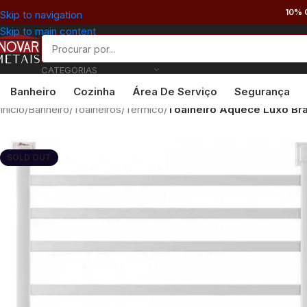
10% 
Skip to navigation
Skip to main content
CATEGORIAS
Banheiro
Cozinha
Área De Serviço
Segurança
Início
/
Banheiro
/
Toalheiros
/
Térmico
/
Toalheiro Aquece Luxo Br
SOLD OUT