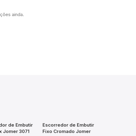
ações ainda.
dor de Embutir
Escorredor de Embutir
ox Jomer 3071
Fixo Cromado Jomer