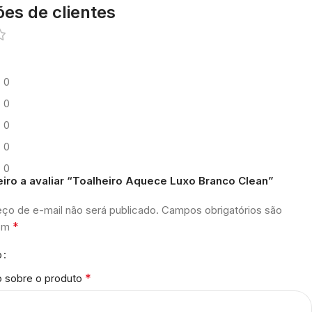
ões de clientes
0
0
0
0
0
eiro a avaliar “Toalheiro Aquece Luxo Branco Clean”
ço de e-mail não será publicado.
Campos obrigatórios são
*
com
o
*
o sobre o produto