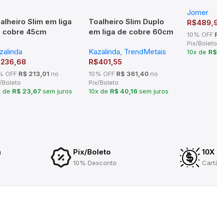
(670x7
Jomer
alheiro Slim em liga
Toalheiro Slim Duplo
R$
489,
 cobre 45cm
em liga de cobre 60cm
10% OFF
R
omado – TM 176203
Cromado – TM 176403
Pix/Boleto
zalinda
Kazalinda
,
TrendMetais
10x de
R$
$
236,68
R$
401,55
% OFF
R$ 213,01
no
10% OFF
R$ 361,40
no
/Boleto
Pix/Boleto
x de
R$ 23,67
sem juros
10x de
R$ 40,16
sem juros
a
Pix/Boleto
10X
10% Desconto
Cart