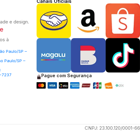
Canais Oficiais
dade e design.
te
os à
São Paulo/SP –
ão Paulo/SP –
3
5-7237
Pague com Segurança
CNPJ: 23.100.120/0001-66