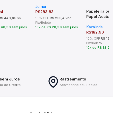
0x300mm)
8732 (770x70x300mm)
Jomer
Papeleira ou 
94
R$
283,83
Papel Acaba
$ 440,95
no
10% OFF
R$ 255,45
no
SLIM – TM 17
Pix/Boleto
Kazalinda
 48,99
sem juros
10x de
R$ 28,38
sem juros
R$
182,90
10% OFF
R$ 164
Pix/Boleto
10x de
R$ 18,29
 sem Juros
Rastreamento
ão de Crédito
Acompanhe seu Pedido