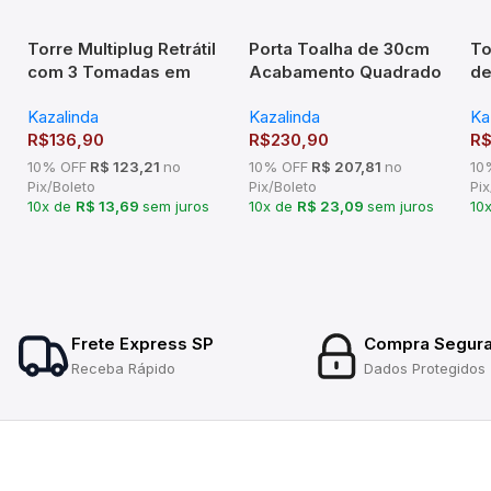
Torre Multiplug Retrátil
Porta Toalha de 30cm
To
com 3 Tomadas em
Acabamento Quadrado
de
Inox Escovado KZI
em Latão – TM176101
Cr
Kazalinda
Kazalinda
Ka
R$
136,90
R$
230,90
R
10% OFF
R$ 123,21
no
10% OFF
R$ 207,81
no
10
Pix/Boleto
Pix/Boleto
Pix
10x de
R$ 13,69
sem juros
10x de
R$ 23,09
sem juros
10
Frete Express SP
Compra Segur
Receba Rápido
Dados Protegidos