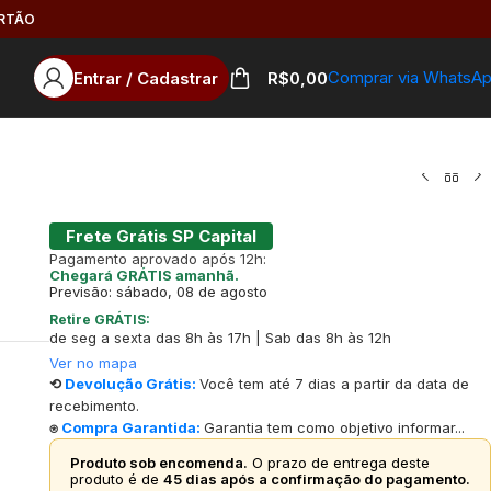
ARTÃO
Comprar via WhatsA
Entrar / Cadastrar
R$
0,00
Frete Grátis SP Capital
Pagamento aprovado após 12h:
Chegará GRÁTIS amanhã.
Previsão: sábado, 08 de agosto
Retire GRÁTIS:
de seg a sexta das 8h às 17h | Sab das 8h às 12h
Ver no mapa
⟲
Devolução Grátis:
Você tem até 7 dias a partir da data de
recebimento.
⍟
Compra Garantida:
Garantia tem como objetivo informar...
Produto sob encomenda.
O prazo de entrega deste
produto é de
45 dias após a confirmação do pagamento.