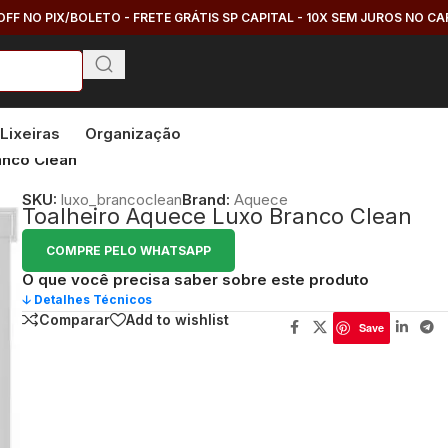
OFF NO PIX/BOLETO - FRETE GRÁTIS SP CAPITAL - 10X SEM JUROS NO C
Lixeiras
Organização
anco Clean
SKU:
luxo_brancoclean
Brand:
Aquece
Toalheiro Aquece Luxo Branco Clean
COMPRE PELO WHATSAPP
O que você precisa saber sobre este produto
🡣 Detalhes Técnicos
Comparar
Add to wishlist
Save