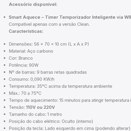
Acessório disponível:
Smart Aquece – Timer Temporizador Inteligente via WI
Compatível apenas com a versão Clean.
Características:
Dimensões: 56 x 70 x 10 cm (L x A x P)
Material: Aço carbono
Cor: Branco
Potência: 90W
Nº de barras: 9 barras retas quadradas
Consumo: 0,090 KW/h
Temperatura: 35°C acima da temperatura ambiente
Máx.: 70 a 75°C
Tempo de aquecimento: 15 minutos para atingir temperatura 
Tensão:
110V ou 220V
Tamanho do cabo: 1 metro
Posição do cabo elétrico: Oculto (interno)
Posição da tecla: Lado esquerdo em cima (podendo alterar)