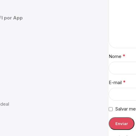
FI por App
*
Nome
*
E-mail
ideal
Salvar me