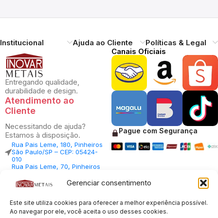
Institucional
Ajuda ao Cliente
Políticas & Legal
Canais Oficiais
Entregando qualidade,
durabilidade e design.
Atendimento ao
Cliente
Necessitando de ajuda?
Pague com Segurança
Estamos à disposição.
Rua Pais Leme, 180, Pinheiros
São Paulo/SP – CEP: 05424-
010
Rua Pais Leme, 70, Pinheiros
São Paulo/SP – CEP: 05424-
010
Gerenciar consentimento
Central Vendas: (11) 98812-
5033
Este site utiliza cookies para oferecer a melhor experiência possível.
Central Atendimento: (11)
94535-7237
Ao navegar por ele, você aceita o uso desses cookies.
SAC: