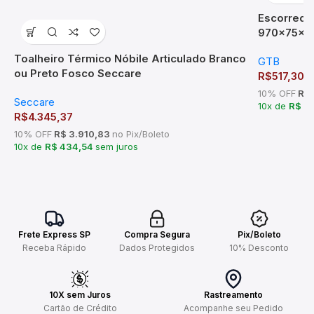
Escorredor
970x75x2
Toalheiro Térmico Nóbile Articulado Branco
GTB
ou Preto Fosco Seccare
R$
517,30
10% OFF
R$ 
Seccare
10x de
R$ 5
R$
4.345,37
10% OFF
R$ 3.910,83
no Pix/Boleto
10x de
R$ 434,54
sem juros
Frete Express SP
Compra Segura
Pix/Boleto
Receba Rápido
Dados Protegidos
10% Desconto
10X sem Juros
Rastreamento
Cartão de Crédito
Acompanhe seu Pedido