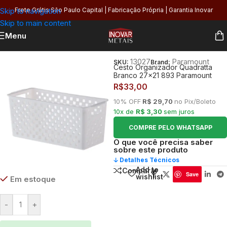
Skip to navigation
Frete Grátis São Paulo Capital | Fabricação Própria | Garantia Inovar
Skip to main content
Menu
Início
/
Utilidades
/
Armazenagem
13027
Paramount
SKU:
Brand:
Cesto Organizador Quadratta
Branco 27×21 893 Paramount
R$
33,00
10% OFF
R$ 29,70
no Pix/Boleto
10x de
R$ 3,30
sem juros
COMPRE PELO WHATSAPP
O que você precisa saber
sobre este produto
🡣 Detalhes Técnicos
Add to
Comparar
Save
wishlist
Em estoque
-
+